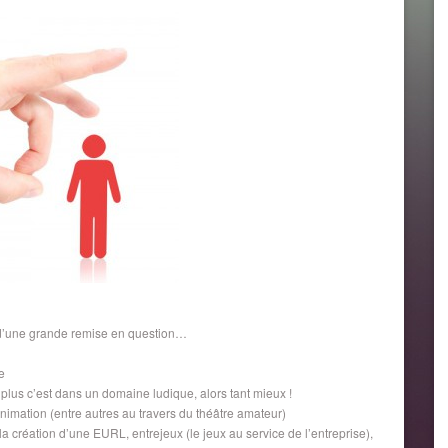
n d’une grande remise en question…
e
n plus c’est dans un domaine ludique, alors tant mieux !
nimation (entre autres au travers du théâtre amateur)
la création d’une EURL, entrejeux (le jeux au service de l’entreprise),