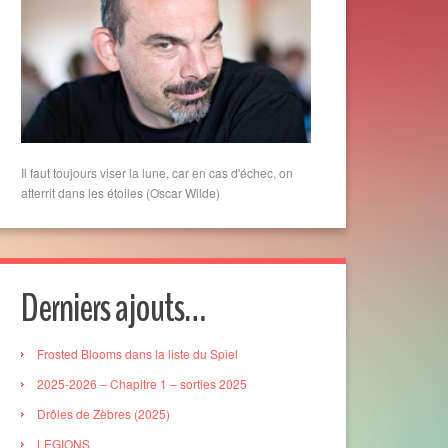
Il faut toujours viser la lune, car en cas d'échec, on
atterrit dans les étoiles (Oscar Wilde)
Derniers ajouts…
Frosted Blooms dans la liste du Spiel
2025-2026 – Chapitre 1 – sorties 2025
Drôles de Zèbres (2025)
LEGIONS