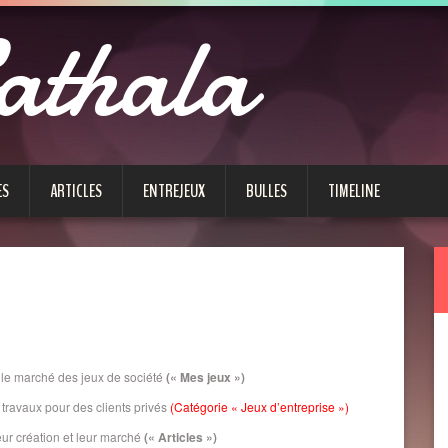
athala
ES
ARTICLES
ENTREJEUX
BULLES
TIMELINE
 le marché des jeux de société
(« Mes jeux »)
travaux pour des clients privés
(Catégorie « Jeux d’entreprise »)
eur création et leur marché
(« Articles »)