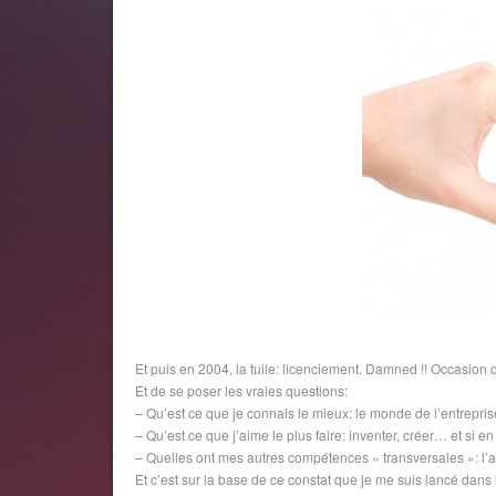
Et puis en 2004, la tuile: licenciement. Damned !! Occasio
Et de se poser les vraies questions:
– Qu’est ce que je connais le mieux: le monde de l’entrepris
– Qu’est ce que j’aime le plus faire: inventer, créer… et si e
– Quelles ont mes autres compétences « transversales »: l’a
Et c’est sur la base de ce constat que je me suis lancé dans 