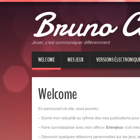
Bruno C
Jouer, c'est communiquer différemment
WELCOME
MES JEUX
VERSIONS ÉLECTRONIQU
Welcome
En parcourant ce site, vous pourrez :
– Suivre mon actualité au rythme des mes publications pour
– Faire connaissance avec mon offre
(« Entrejeux »)
et mes 
– Découvrir quelques réflexions personnelles sur les jeux, l