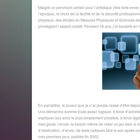
Malgré un penchant certain pour l’artistique (très forte en
l’époque), le choix de la facilité et de la sécurité professio
physique, des études en Mesures Physiques et Sciences des M
privilégiant l’aspect créatif. Pendant 18 ans, j’ai travaillé
En parrallèle, le joueur que je n’ai jamais cessé d’être depui
Une démarche somme toute assez logique: à force d’acheter 
expliquer aux amis le plus simplement possible, à force éga
mes goûts, l’envie, le besoin même de créer un jeu bien à m
d’obstination, d’envie, de tests ludiques tard le soir après 
mes premiers jeux, publiés fin 2002.