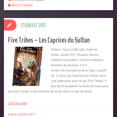
Bruno Cathala
23 JUILLET 2017
Five Tribes – Les Caprices du Sultan
Editeur: Days of Wonder Date de
sortie: Juillet 2017 Auteurs: Bruno
Cathala Illustrateur: Clément Masson
Nombre de joueurs: 2 à 5
Durée: 60 minutes environ Age: à partir
de 12 ans Les Caprices du Sultan sont
une extension pour le jeu Five Tribes. Il
faut donc posséder la boite de base pour
pouvoir y jouer. Il est possible de jouer avec Le jeu de base…
Lire la suite
Jeux publiés 2017