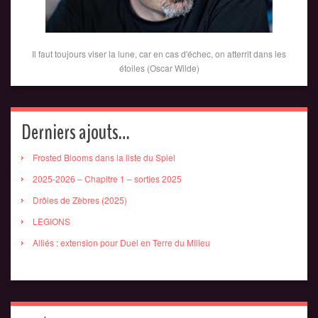
Il faut toujours viser la lune, car en cas d'échec, on atterrit dans les
étoiles (Oscar Wilde)
Derniers ajouts…
Frosted Blooms dans la liste du Spiel
2025-2026 – Chapitre 1 – sorties 2025
Drôles de Zèbres (2025)
LEGIONS
Alliés : extension pour Duel en Terre du Milieu