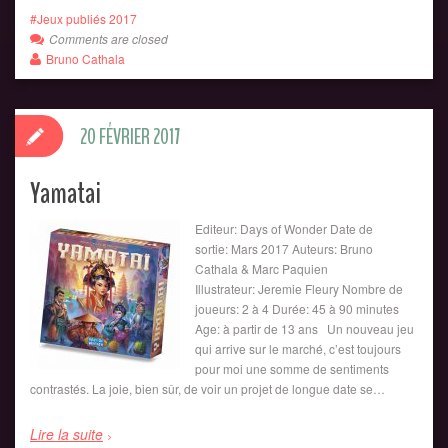
Jeux publiés 2017
Comments are closed
Bruno Cathala
20 FÉVRIER 2017
Yamatai
Editeur: Days of Wonder Date de
sortie: Mars 2017 Auteurs: Bruno
Cathala & Marc Paquien
Illustrateur: Jeremie Fleury Nombre de
joueurs: 2 à 4 Durée: 45 à 90 minutes
Age: à partir de 13 ans Un nouveau jeu
qui arrive sur le marché, c’est toujours
pour moi une somme de sentiments
contrastés. La joie, bien sûr, de voir un projet de longue date se…
Lire la suite