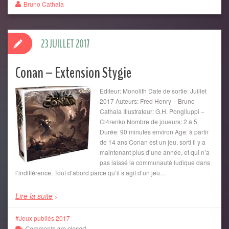
Bruno Cathala
23 JUILLET 2017
Conan – Extension Stygie
Editeur: Monolith Date de sortie: Juillet
2017 Auteurs: Fred Henry – Bruno
Cathala Illustrateur: G.H. Pongiluppi –
Cl4renko Nombre de joueurs: 2 à 5
Durée: 90 minutes environ Age: à partir
de 14 ans Conan est un jeu, sorti il y a
maintenant plus d’une année, et qui n’a
pas laissé la communauté ludique dans
l’indifférence. Tout d’abord parce qu’il s’agit d’un jeu…
Lire la suite
Jeux publiés 2017
Comments are closed