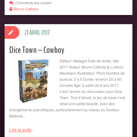
Comments are closed
Bruno Cathala
27 AVRIL 2017
Dice Town – Cowboy
Editeur: Matagot Date de sortie: Mai
2017 Auteur: Bruno Cathala & Ludovic
Maublanc Illustrateur: Pierô Nombre de
joueurs: 2 à 5 Durée: environ 20 à 60
minutes Age: à partir de 8 ans 2017,
c’est l’année du renouveau pour Dice
Town. Tout d’abord, le jeu de base s’est
refait une petite beauté, avec des
changements cosmétiques, particulièrement au niveau du Docteur
Badluck…
Lire la suite