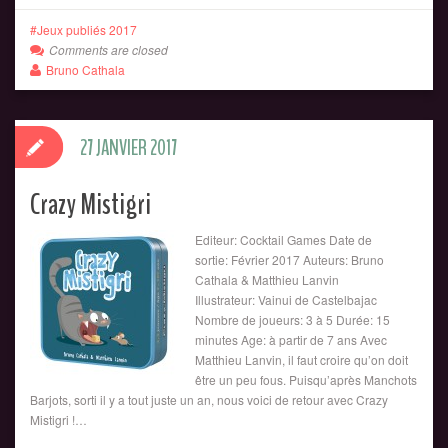
Jeux publiés 2017
Comments are closed
Bruno Cathala
27 JANVIER 2017
Crazy Mistigri
Editeur: Cocktail Games Date de
sortie: Février 2017 Auteurs: Bruno
Cathala & Matthieu Lanvin
Illustrateur: Vainui de Castelbajac
Nombre de joueurs: 3 à 5 Durée: 15
minutes Age: à partir de 7 ans Avec
Matthieu Lanvin, il faut croire qu’on doit
être un peu fous. Puisqu’après Manchots
Barjots, sorti il y a tout juste un an, nous voici de retour avec Crazy
Mistigri !…