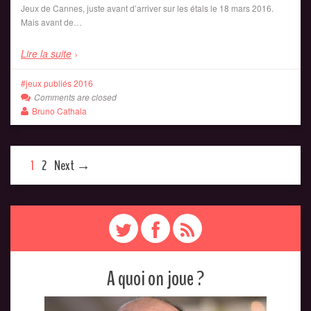
Jeux de Cannes, juste avant d’arriver sur les étals le 18 mars 2016.
Mais avant de…
Lire la suite
jeux publiés 2016
Comments are closed
Bruno Cathala
1
2
Next →
A quoi on joue ?