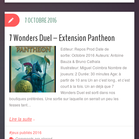
7 OCTOBRE 2016
7 Wonders Duel – Extension Pantheon
Editeur: Repos Prod Date de
sortie: Octobre 2016 Auteurs: Antoine
Bauza & Bruno Cathala
Illustrateur: Miguel Coimbra Nombre de
joueurs: 2 Durée: 30 minutes Age: à
partir de 10 ans Un an c’est long.. et c’est
court à la fois. Un an déjà que 7
Wonders Duel est sorti dans nos
boutiques préférées. Une sortie sur laquelle on serrait un peu les
fesses tant…
Lire la suite
jeux publiés 2016
Comments are closed