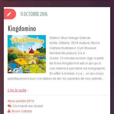
11 OCTOBRE 2016
Kingdomino
Editeur: Blue Orange Date de
sortie: Octobre 2016 Auteurs: Bruno
Cathala Illustrateur: Cyril Bouquet
Nombre de joueurs: 2 à 4
Durée: 15 minutes environ Age: à partir
de 8 ans Kingdomino est un jeu qui a
une histoire à part dans ma ludographie.
En effet, à la base, il y a… un jeu conçu
spécifiquement pour une station de ski ! En parallèle de mon activité…
Lire la suite
jeux publiés 2016
Comments are closed
Bruno Cathala