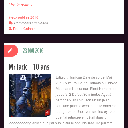
Lire la suite
jeux publiés 2016
Comments are closed
Bruno Cathala
23 MAI 2016
Mr Jack – 10 ans
Editeur: Hurrican Date de sortie: Mai
2016 Auteurs: Bruno Cathala & Ludovic
Maublanc Illustrateur: Pierô Nombre de
joueurs: 2 Durée: 30 minutes Age: à
partir de 9 ans Mr Jack est un jeu qui
tient une place exceptionnelle dans ma
ludographie. Une aventure incroyable,
que j’ai retracée en détail dans un
looooooooong article que j’ai publié sur le site Tric-Trac. Ce jeu fête