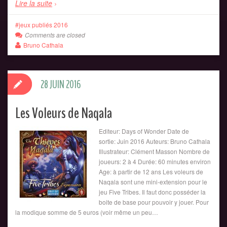
Lire la suite
jeux publiés 2016
Comments are closed
Bruno Cathala
28 JUIN 2016
Les Voleurs de Naqala
Editeur: Days of Wonder Date de
sortie: Juin 2016 Auteurs: Bruno Cathala
Illustrateur: Clément Masson Nombre de
joueurs: 2 à 4 Durée: 60 minutes environ
Age: à partir de 12 ans Les voleurs de
Naqala sont une mini-extension pour le
jeu Five Tribes. Il faut donc posséder la
boite de base pour pouvoir y jouer. Pour
la modique somme de 5 euros (voir même un peu…