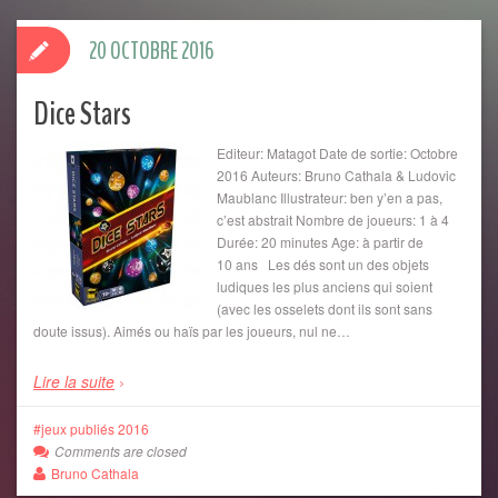
20 OCTOBRE 2016
Dice Stars
Editeur: Matagot Date de sortie: Octobre
2016 Auteurs: Bruno Cathala & Ludovic
Maublanc Illustrateur: ben y’en a pas,
c’est abstrait Nombre de joueurs: 1 à 4
Durée: 20 minutes Age: à partir de
10 ans Les dés sont un des objets
ludiques les plus anciens qui soient
(avec les osselets dont ils sont sans
doute issus). Aimés ou haïs par les joueurs, nul ne…
Lire la suite
jeux publiés 2016
Comments are closed
Bruno Cathala