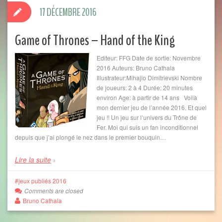
17 DÉCEMBRE 2016
Game of Thrones – Hand of the King
Editeur: FFG Date de sortie: Novembre
2016 Auteurs: Bruno Cathala
Illustrateur:Mihajlo Dimitrievski Nombre
de joueurs: 2 à 4 Durée: 20 minutes
environ Age: à partir de 14 ans Voilà
mon dernier jeu de l’année 2016. Et quel
jeu !! Un jeu sur l’univers du Trône de
Fer. Moi qui suis un fan inconditionnel
depuis que j’ai plongé le nez dans le premier bouquin…
Lire la suite
jeux publiés 2016
Comments are closed
Bruno Cathala