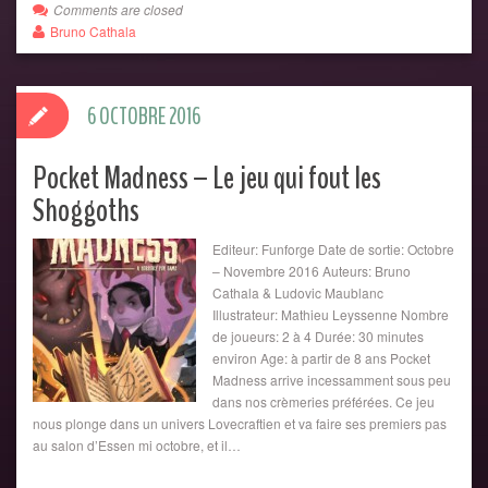
Comments are closed
Bruno Cathala
6 OCTOBRE 2016
Pocket Madness – Le jeu qui fout les
Shoggoths
Editeur: Funforge Date de sortie: Octobre
– Novembre 2016 Auteurs: Bruno
Cathala & Ludovic Maublanc
Illustrateur: Mathieu Leyssenne Nombre
de joueurs: 2 à 4 Durée: 30 minutes
environ Age: à partir de 8 ans Pocket
Madness arrive incessamment sous peu
dans nos crèmeries préférées. Ce jeu
nous plonge dans un univers Lovecraftien et va faire ses premiers pas
au salon d’Essen mi octobre, et il…