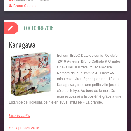
Bruno Cathala
7 OCTOBRE 2016
Kanagawa
Editeur: IELLO Date de sortie: Octobre
2016 Auteurs: Bruno Cathala & Charles
Chevallier Illustrateur: Jade Mosch
Nombre de joueurs: 2 à 4 Durée: 45
minutes environ Age: à partir de 10 ans
Kanagawa , c’est une petite ville juste à
côté de Tokyo. Au bord de la mer. Ce
nom est passé à la postérité grâce à une
Estampe de Hokusai, peinte en 1831. Intitulée « La grande…
Lire la suite
jeux publiés 2016