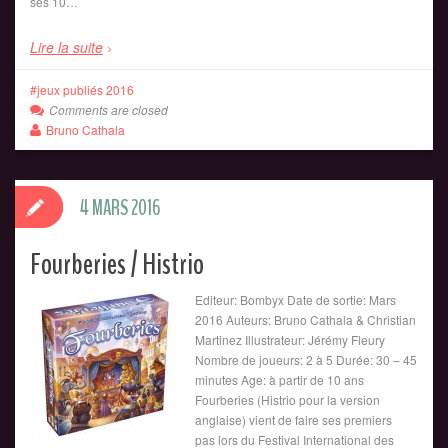
ses 10…
Lire la suite
jeux publiés 2016
Comments are closed
Bruno Cathala
4 MARS 2016
Fourberies / Histrio
Editeur: Bombyx Date de sortie: Mars
2016 Auteurs: Bruno Cathala & Christian
Martinez Illustrateur: Jérémy Fleury
Nombre de joueurs: 2 à 5 Durée: 30 – 45
minutes Age: à partir de 10 ans
Fourberies (Histrio pour la version
anglaise) vient de faire ses premiers
pas lors du Festival International des