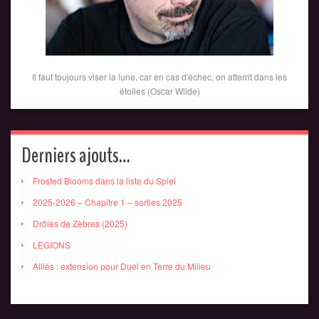
Il faut toujours viser la lune, car en cas d'échec, on atterrit dans les
étoiles (Oscar Wilde)
Derniers ajouts…
Frosted Blooms dans la liste du Spiel
2025-2026 – Chapitre 1 – sorties 2025
Drôles de Zèbres (2025)
LEGIONS
Alliés : extension pour Duel en Terre du Milieu