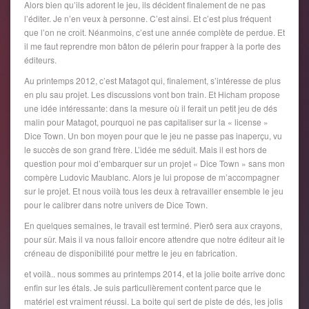
Alors bien qu’ils adorent le jeu, ils décident finalement de ne pas
l’éditer. Je n’en veux à personne. C’est ainsi. Et c’est plus fréquent
que l’on ne croit. Néanmoins, c’est une année complète de perdue. Et
il me faut reprendre mon bâton de pélerin pour frapper à la porte des
éditeurs.
Au printemps 2012, c’est Matagot qui, finalement, s’intéresse de plus
en plu sau projet. Les discussions vont bon train. Et Hicham propose
une idée intéressante: dans la mesure où il ferait un petit jeu de dés
malin pour Matagot, pourquoi ne pas capitaliser sur la « license »
Dice Town. Un bon moyen pour que le jeu ne passe pas inaperçu, vu
le succès de son grand frère. L’idée me séduit. Mais il est hors de
question pour moi d’embarquer sur un projet « Dice Town » sans mon
compère Ludovic Maublanc. Alors je lui propose de m’accompagner
sur le projet. Et nous voilà tous les deux à retravailler ensemble le jeu
pour le calibrer dans notre univers de Dice Town.
En quelques semaines, le travail est terminé. Pierô sera aux crayons,
pour sûr. Mais il va nous falloir encore attendre que notre éditeur ait le
créneau de disponibilité pour mettre le jeu en fabrication.
et voilà.. nous sommes au printemps 2014, et la jolie boite arrive donc
enfin sur les étals. Je suis particulièrement content parce que le
matériel est vraiment réussi. La boite qui sert de piste de dés, les jolis