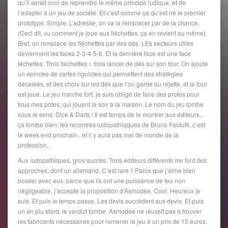
qu’il serait cool de reprendre le même principe ludique, et de
l’adapter à un jeu de société. Et c’est comme ça qu’est né le premier
prototype. Simple. L’adresse, on va la remplacer par de la chance.
(Ceci dit, vu comment je joue aux fléchettes, ça en revient au même).
Bref, on remplace les fléchettes par des dés. LEs secteurs utiles
deviennent les faces 2-3-4-5-6. Et la dernière face est une face
féchettes. Trois fléchettes = trois lancer de dés sur son tour. On ajoute
un epincée de cartes rigolotes qui permettent des stratégies
décalées, et des choix sur les dés que l’on garde ou rejette, et le tour
est joué. Le jeu marche fort, je suis obligé de faire des protos pour
tous mes potes, qui jouent le soir à la maison. Le nom du jeu tombe
sous le sens: Dice & Darts ! Il est temps de le montrer aux éditeurs..
ça tombe bien: les recontres ludopathiqques de Bruno Faidutti, c’est
le week end prochain.. et il y aura pas mal de monde de la
profession..
Aux ludopathiques, gros succès. Trois éditeurs différents me font des
approches, dont un allemand. C’est rare !! Parce que j’aime bien
bosser avec eux, parce que ils ont une puissance de feu non
négligeable, j’accepte la proposition d’Asmodee. Cool. Heureux je
suis. Et puis le temps passe. Les devis succèdent aux devis. Et puis
un an plu stard, le verdict tombe: Asmodee ne réussit pas à trouver
les fabricants nécessaires pour ramener le jeu à un prix de 15 euros.