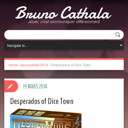
Bruno Cathala
Jouer, c'est communiquer différemment
Home
/
jeux publiés 2014
/
Desperados of Dice Town
19 MARS 2014
Desperados of Dice Town