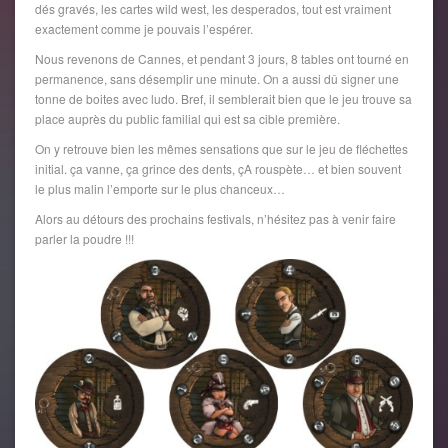
dés gravés, les cartes wild west, les desperados, tout est vraiment
exactement comme je pouvais l’espérer.
Nous revenons de Cannes, et pendant 3 jours, 8 tables ont tourné en
permanence, sans désemplir une minute. On a aussi dû signer une
tonne de boites avec ludo. Bref, il semblerait bien que le jeu trouve sa
place auprès du public familial qui est sa cible première.
On y retrouve bien les mêmes sensations que sur le jeu de fléchettes
initial. ça vanne, ça grince des dents, çA rouspète… et bien souvent
le plus malin l’emporte sur le plus chanceux…
Alors au détours des prochains festivals, n’hésitez pas à venir faire
parler la poudre !!!