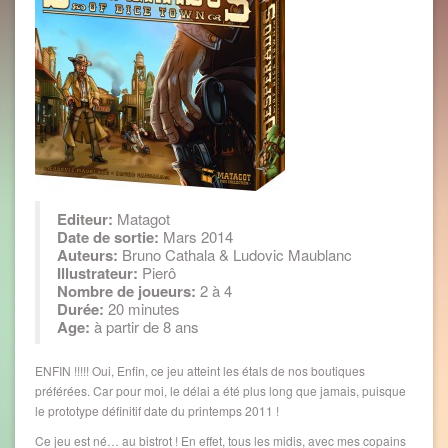
Editeur:
Matagot
Date de sortie:
Mars 2014
Auteurs:
Bruno Cathala & Ludovic Maublanc
Illustrateur:
Pierô
Nombre de joueurs:
2 à 4
Durée:
20 minutes
Age:
à partir de 8 ans
ENFIN !!!!! Oui, Enfin, ce jeu atteint les étals de nos boutiques
préférées. Car pour moi, le délai a été plus long que jamais, puisque
le prototype définitif date du printemps 2011 !
Ce jeu est né… au bistrot ! En effet, tous les midis, avec mes copains