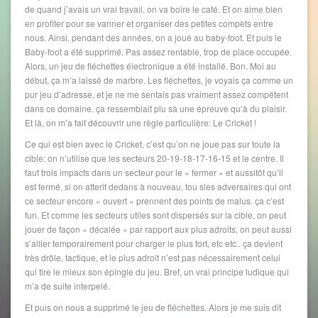
de quand j’avais un vrai travail, on va boire le café. Et on aime bien
en profiter pour se vanner et organiser des petites compèts entre
nous. Ainsi, pendant des années, on a joué au baby-foot. Et puis le
Baby-foot a été supprimé. Pas assez rentable, trop de place occupée.
Alors, un jeu de fléchettes électronique a été installé. Bon. Moi au
début, ça m’a laissé de marbre. Les fléchettes, je voyais ça comme un
pur jeu d’adresse, et je ne me sentais pas vraiment assez compétent
dans ce domaine. ça ressemblait plu sà une épreuve qu’à du plaisir.
Et là, on m’a fait découvrir une règle particulière: Le Cricket !
Ce qui est bien avec le Cricket, c’est qu’on ne joue pas sur toute la
cible: on n’utilise que les secteurs 20-19-18-17-16-15 et le centre. Il
faut trois impacts dans un secteur pour le « fermer » et aussitôt qu’il
est fermé, si on atterit dedans à nouveau, tou sles adversaires qui ont
ce secteur encore « ouvert » prennent des points de malus. ça c’est
fun. Et comme les secteurs utiles sont dispersés sur la cible, on peut
jouer de façon « décalée » par rapport aux plus adroits, on peut aussi
s’allier temporairement pour charger le plus fort, etc etc.. ça devient
très drôle, tactique, et le plus adroit n’est pas nécessairement celui
qui tire le mieux son épingle du jeu. Bref, un vrai principe ludique qui
m’a de suite interpelé.
Et puis on nous a supprimé le jeu de fléchettes. Alors je me suis dit