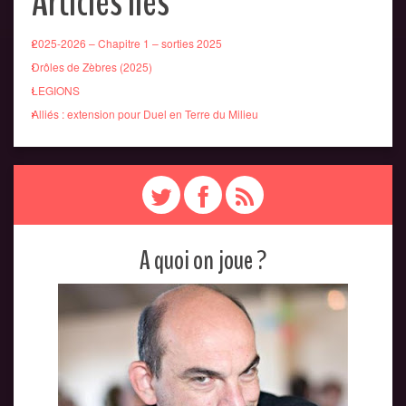
Articles liés
2025-2026 – Chapitre 1 – sorties 2025
Drôles de Zèbres (2025)
LEGIONS
Alliés : extension pour Duel en Terre du Milieu
A quoi on joue ?