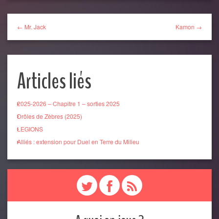
← Mr. Jack
Kamon →
Articles liés
2025-2026 – Chapitre 1 – sorties 2025
Drôles de Zèbres (2025)
LEGIONS
Alliés : extension pour Duel en Terre du Milieu