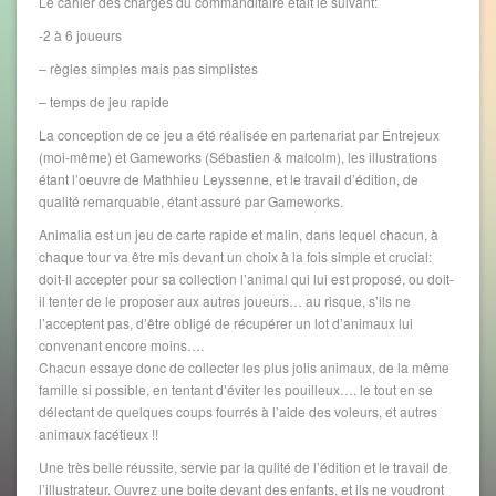
Le cahier des charges du commanditaire était le suivant:
-2 à 6 joueurs
– règles simples mais pas simplistes
– temps de jeu rapide
La conception de ce jeu a été réalisée en partenariat par Entrejeux
(moi-même) et Gameworks (Sébastien & malcolm), les illustrations
étant l’oeuvre de Mathhieu Leyssenne, et le travail d’édition, de
qualité remarquable, étant assuré par Gameworks.
Animalia est un jeu de carte rapide et malin, dans lequel chacun, à
chaque tour va être mis devant un choix à la fois simple et crucial:
doit-il accepter pour sa collection l’animal qui lui est proposé, ou doit-
il tenter de le proposer aux autres joueurs… au risque, s’ils ne
l’acceptent pas, d’être obligé de récupérer un lot d’animaux lui
convenant encore moins….
Chacun essaye donc de collecter les plus jolis animaux, de la même
famille si possible, en tentant d’éviter les pouilleux…. le tout en se
délectant de quelques coups fourrés à l’aide des voleurs, et autres
animaux facétieux !!
Une très belle réussite, servie par la qulité de l’édition et le travail de
l’illustrateur. Ouvrez une boite devant des enfants, et ils ne voudront