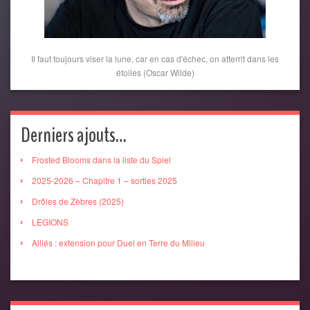
Il faut toujours viser la lune, car en cas d'échec, on atterrit dans les
étoiles (Oscar Wilde)
Derniers ajouts…
Frosted Blooms dans la liste du Spiel
2025-2026 – Chapitre 1 – sorties 2025
Drôles de Zèbres (2025)
LEGIONS
Alliés : extension pour Duel en Terre du Milieu