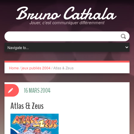
Bruno Cathala
Jouer, c'est communiquer différemment
Home
/
jeux publiés 2004
/
Atlas & Zeus
16 MARS 2004
Atlas & Zeus