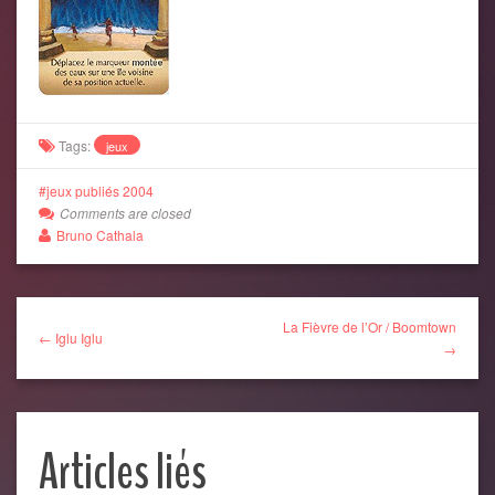
Tags:
jeux
jeux publiés 2004
Comments are closed
Bruno Cathala
La Fièvre de l’Or / Boomtown
← Iglu Iglu
→
Articles liés