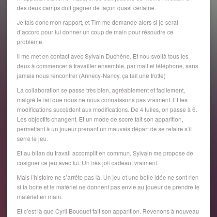
des deux camps doit gagner de façon quasi certaine.
Je fais donc mon rapport, et Tim me demande alors si je serai
d’accord pour lui donner un coup de main pour résoudre ce
problème.
Il me met en contact avec Sylvain Duchêne. Et nou svoilà tous les
deux à commencer à travailler ensemble, par mail et téléphone, sans
jamais nous rencontrer (Annecy-Nancy, ça fait une trotte)
La collaboration se passe très bien, agréablement et facilement,
malgré le fait que nous ne nous connaissons pas vraiment. Et les
modifications succèdent aux modifications. De 4 tuiles, on passe à 6.
Les objectifs changent. Et un mode de score fait son apparition,
permettant à un joueur prenant un mauvais départ de se refaire s’il
serre le jeu.
Et au bilan du travail accomplit en commun, Sylvain me propose de
cosigner ce jeu avec lui. Un très joli cadeau, vraiment.
Mais l’histoire ne s’arrête pas là. Un jeu et une belle idée ne sont rien
si la boîte et le matériel ne donnent pas envie au joueur de prendre le
matériel en main.
Et c’est là que Cyril Bouquet fait son apparition. Revenons à nouveau