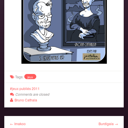
Tags:
jeux
jeux publiés 2011
Comments are closed
Bruno Cathala
← Imakoo
Burdigala →