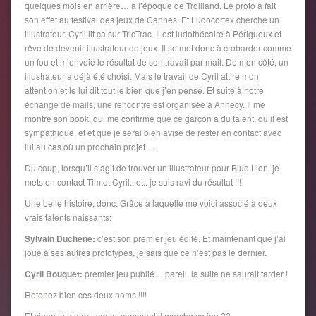
quelques mois en arrière… à l’époque de Trollland. Le proto a fait
son effet au festival des jeux de Cannes. Et Ludocortex cherche un
illustrateur. Cyril lit ça sur TricTrac. Il est ludothécaire à Périgueux et
rêve de devenir illustrateur de jeux. Il se met donc à crobarder comme
un fou et m’envoie le résultat de son travail par mail. De mon côté, un
illustrateur a déjà été choisi. Mais le travail de Cyril attire mon
attention et le lui dit tout le bien que j’en pense. Et suite à notre
échange de mails, une rencontre est organisée à Annecy. Il me
montre son book, qui me confirme que ce garçon a du talent, qu’il est
sympathique, et et que je serai bien avisé de rester en contact avec
lui au cas où un prochain projet….
Du coup, lorsqu’il s’agit de trouver un illustrateur pour Blue Lion, je
mets en contact Tim et Cyril.. et.. je suis ravi du résultat !!!
Une belle histoire, donc. Grâce à laquelle me voici associé à deux
vrais talents naissants:
Sylvain Duchêne:
c’est son premier jeu édité. Et maintenant que j’ai
joué à ses autres prototypes, je sais que ce n’est pas le dernier.
Cyril Bouquet:
premier jeu publié… pareil, la suite ne saurait tarder !
Retenez bien ces deux noms !!!!
Et sinon, me direz-vous.. comment il marche ce jeu ??