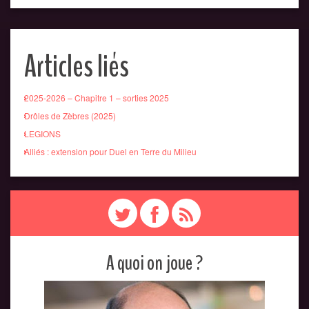
Articles liés
2025-2026 – Chapitre 1 – sorties 2025
Drôles de Zèbres (2025)
LEGIONS
Alliés : extension pour Duel en Terre du Milieu
A quoi on joue ?