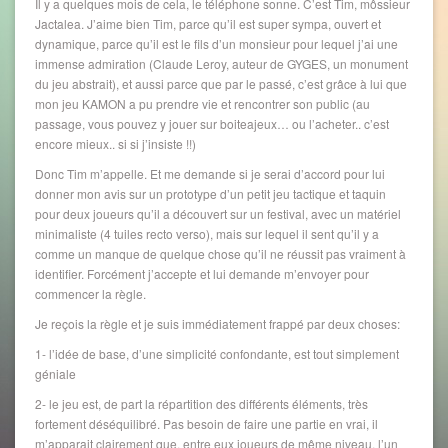
Il y a quelques mois de cela, le téléphone sonne. C’est Tim, môssieur
Jactalea. J’aime bien Tim, parce qu’il est super sympa, ouvert et
dynamique, parce qu’il est le fils d’un monsieur pour lequel j’ai une
immense admiration (Claude Leroy, auteur de GYGES, un monument
du jeu abstrait), et aussi parce que par le passé, c’est grâce à lui que
mon jeu KAMON a pu prendre vie et rencontrer son public (au
passage, vous pouvez y jouer sur boiteajeux… ou l’acheter.. c’est
encore mieux.. si si j’insiste !!)
Donc Tim m’appelle. Et me demande si je serai d’accord pour lui
donner mon avis sur un prototype d’un petit jeu tactique et taquin
pour deux joueurs qu’il a découvert sur un festival, avec un matériel
minimaliste (4 tuiles recto verso), mais sur lequel il sent qu’il y a
comme un manque de quelque chose qu’il ne réussit pas vraiment à
identifier. Forcément j’accepte et lui demande m’envoyer pour
commencer la règle.
Je reçois la règle et je suis immédiatement frappé par deux choses:
1- l’idée de base, d’une simplicité confondante, est tout simplement
géniale
2- le jeu est, de part la répartition des différents éléments, très
fortement déséquilibré. Pas besoin de faire une partie en vrai, il
m’apparait clairement que, entre eux joueurs de même niveau, l’un