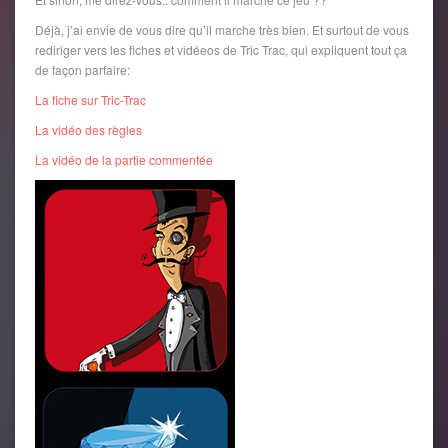
Déjà, j’ai envie de vous dire qu’il marche très bien. Et surtout de vous
rediriger vers les fiches et vidéeos de Tric Trac, qui expliquent tout ça
de façon parfaire:
La fiche sur Tric-Trac
La vidéo des règles
La vidéo de la partie commentée