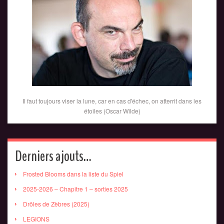
Il faut toujours viser la lune, car en cas d'échec, on atterrit dans les
étoiles (Oscar Wilde)
Derniers ajouts…
Frosted Blooms dans la liste du Spiel
2025-2026 – Chapitre 1 – sorties 2025
Drôles de Zèbres (2025)
LEGIONS