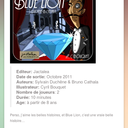
Editeur:
Jactalea
Date de sortie:
Octobre 2011
Auteurs:
Sylvain Duchêne & Bruno Cathala
Illustrateur:
Cyril Bouquet
Nombre
de joueurs
: 2
Durée:
10 minutes
Age:
à partir de 8 ans
Perso, j’aime les belles histoires, et Blue Lion, c’est une vraie belle
histoire…