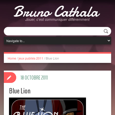
Bruno Cathala
Jouer, c'est communiquer différemment
Home
/
jeux publiés 2011
/
Blue Lion
18 OCTOBRE 2011
Blue Lion