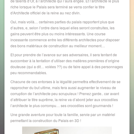
de talents d’Or, à l’architecte qui l’aura érigée. Et l’architecte le plus
riche lorsque le Palais sera terminé se verra confier le titre
d’Architecte officiel de la reine au nez divin.
Oui, mais voilà… certaines parties du palais rapportent plus que
d’autres, e, selon l’ordre dans lequel elles seront construites, les
gains peuvent être plus ou moins intéressants. Une course
incessante commence entre les différents architectes pour disposer
des bons matériaux de construction au meilleur moment…
Et pour prendre de l’avance sur ses adversaires, il sera tentant de
succomber à la tentation d’utiliser des matières premières d’origine
douteuse (qui a dit… volées ??) ou de faire appel à des personnages
peu recommandables.
Chacune de ces entorses à la légalité permettra effectivement de se
rapprocher du but ultime, mais fera aussi augmenter le niveau de
corruption de l’architecte peu scrupuleux ! Prenez garde.. car avant
d’attribuer le titre suprême, la reine va d’abord jeter aux crocodiles
l’architecte le plus corrompu… ses crocodiles sont gourmands !
Une grande aventure pour toute la famille, servie par un matériel
permettant la construction du Palais en 3D !