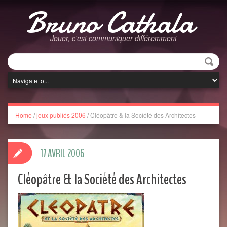
Bruno Cathala
Jouer, c'est communiquer différemment
Home
/
jeux publiés 2006
/
Cléopâtre & la Société des Architectes
17 AVRIL 2006
Cléopâtre & la Société des Architectes