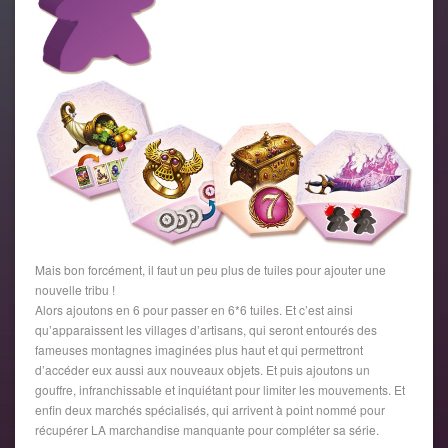
Mais bon forcément, il faut un peu plus de tuiles pour ajouter une
nouvelle tribu !
Alors ajoutons en 6 pour passer en 6*6 tuiles. Et c’est ainsi
qu’apparaissent les villages d’artisans, qui seront entourés des
fameuses montagnes imaginées plus haut et qui permettront
d’accéder eux aussi aux nouveaux objets. Et puis ajoutons un
gouffre, infranchissable et inquiétant pour limiter les mouvements. Et
enfin deux marchés spécialisés, qui arrivent à point nommé pour
récupérer LA marchandise manquante pour compléter sa série.