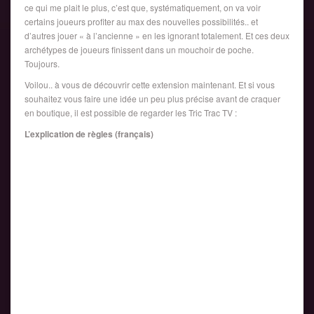
ce qui me plait le plus, c’est que, systématiquement, on va voir
certains joueurs profiter au max des nouvelles possibilités.. et
d’autres jouer « à l’ancienne » en les ignorant totalement. Et ces deux
archétypes de joueurs finissent dans un mouchoir de poche.
Toujours.
Voilou.. à vous de découvrir cette extension maintenant. Et si vous
souhaitez vous faire une idée un peu plus précise avant de craquer
en boutique, il est possible de regarder les Tric Trac TV :
L’explication de règles (français)