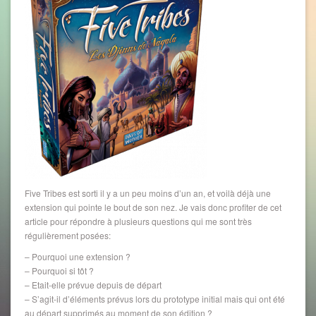
Five Tribes est sorti il y a un peu moins d’un an, et voilà déjà une
extension qui pointe le bout de son nez. Je vais donc profiter de cet
article pour répondre à plusieurs questions qui me sont très
régulièrement posées:
– Pourquoi une extension ?
– Pourquoi si tôt ?
– Etait-elle prévue depuis de départ
– S’agit-il d’éléments prévus lors du prototype initial mais qui ont été
au départ supprimés au moment de son édition ?