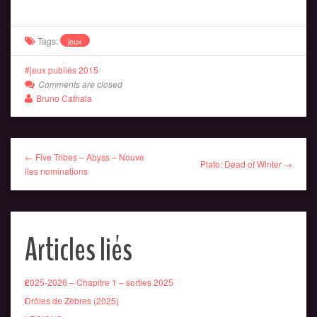
Tags:
jeux
jeux publiés 2015
Comments are closed
Bruno Cathala
← Five Tribes – Abyss – Nouve
Plato: Dead of Winter →
lles nominations
Articles liés
2025-2026 – Chapitre 1 – sorties 2025
Drôles de Zèbres (2025)