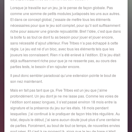
Lorsque je travaille sur un jeu, je le pense de façon globale. Pas
comme une somme de petits modules juxtaposés les uns aux autres.
Et dans ce concept global, j’essaie de mettre tous les éléments
nécessaires pour que le jeu soit complet, pour qu’il soit suffisamment
riche pour assurer une grande rejouabilité. Bref l’idée, c’est que dans
la boite tu as tout ce dont tu as besoin pour jouer et jouer encore,
sans nécessité d’ajout ultérieur. Five Tribes n’a pas échappé à cette
règle. Le jeu est né d’un bloc, avec tous les éléments tels que les
joueurs les connaissent. Rien n’a été enlevé à l’édition. Et le jeu était
déjà suffisamment riche pour que je ne ressente pas, au cours des
parties tests, le besoin d’en rajouter encore.
Il peut donc sembler paradoxal qu’une extension pointe le bout de
son nez maintenant.
Mais en fait pas tant que ça. Five Tribes est un jeu que j’aime
profondément. Un jeu dont je ne me lasse pas. Comme les voies de
l’édition sont assez longues, il s’est passé environ 18 mois entre la
signature et la présence du jeu sur les étals. 18 mois pendant
lesquelles j’ai continué à le pratiquer de façon très très régulière. Au
total, depuis le début, j’ai sans aucun doute joué plus d’une centaine
de parties. Forcément, au bout de tout ce temps, de nouvelles envies
sont nées. Et c’est à ce moment là, alors que le jeu de base n’était