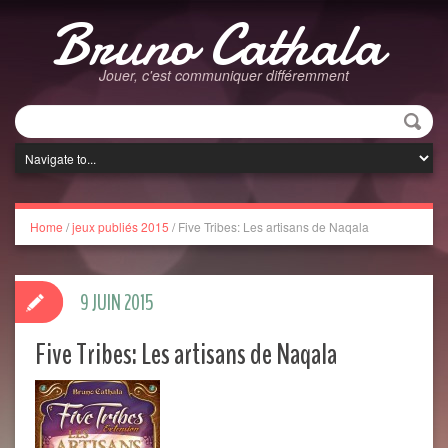
Bruno Cathala
Jouer, c'est communiquer différemment
Home
/
jeux publiés 2015
/
Five Tribes: Les artisans de Naqala
9 JUIN 2015
Five Tribes: Les artisans de Naqala