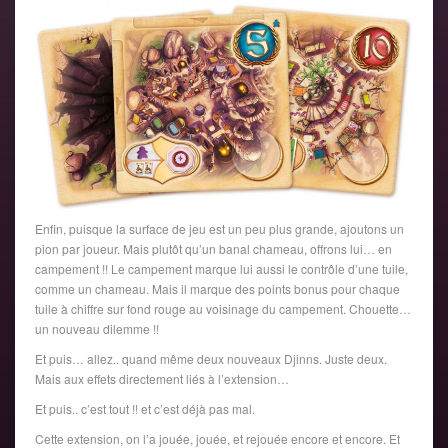
Enfin, puisque la surface de jeu est un peu plus grande, ajoutons un
pion par joueur. Mais plutôt qu’un banal chameau, offrons lui… en
campement !! Le campement marque lui aussi le contrôle d’une tuile,
comme un chameau. Mais il marque des points bonus pour chaque
tuile à chiffre sur fond rouge au voisinage du campement. Chouette…
un nouveau dilemme !!
Et puis… allez.. quand même deux nouveaux Djinns. Juste deux.
Mais aux effets directement liés à l’extension…
Et puis.. c’est tout !! et c’est déjà pas mal.
Cette extension, on l’a jouée, jouée, et rejouée encore et encore. Et