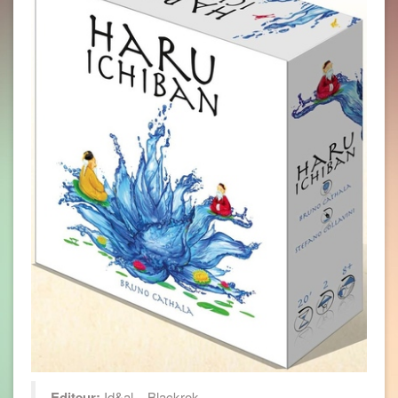
Editeur:
Id&al – Blackrok