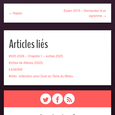
Essen 2015 – Demandez le pr
← Raptor
ogramme →
Articles liés
2025-2026 – Chapitre 1 – sorties 2025
Drôles de Zèbres (2025)
LEGIONS
Alliés : extension pour Duel en Terre du Milieu