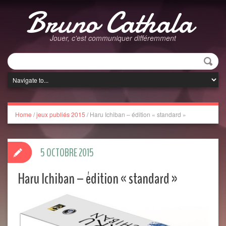
Bruno Cathala
Jouer, c'est communiquer différemment
Home
/
jeux publiés 2015
/
Haru Ichiban – édition « standard »
5 OCTOBRE 2015
Haru Ichiban – édition « standard »