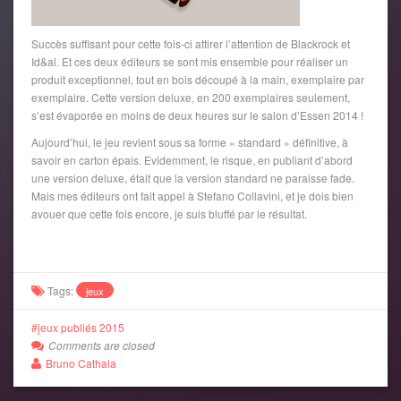
Succès suffisant pour cette fois-ci attirer l’attention de Blackrock et
Id&al. Et ces deux éditeurs se sont mis ensemble pour réaliser un
produit exceptionnel, tout en bois découpé à la main, exemplaire par
exemplaire. Cette version deluxe, en 200 exemplaires seulement,
s’est évaporée en moins de deux heures sur le salon d’Essen 2014 !
Aujourd’hui, le jeu revient sous sa forme « standard » définitive, à
savoir en carton épais. Evidemment, le risque, en publiant d’abord
une version deluxe, était que la version standard ne paraisse fade.
Mais mes éditeurs ont fait appel à Stefano Collavini, et je dois bien
avouer que cette fois encore, je suis bluffé par le résultat.
Tags:
jeux
jeux publiés 2015
Comments are closed
Bruno Cathala