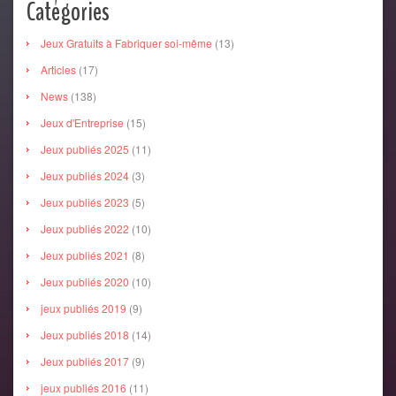
Catégories
Jeux Gratuits à Fabriquer soi-même
(13)
Articles
(17)
News
(138)
Jeux d'Entreprise
(15)
Jeux publiés 2025
(11)
Jeux publiés 2024
(3)
Jeux publiés 2023
(5)
Jeux publiés 2022
(10)
Jeux publiés 2021
(8)
Jeux publiés 2020
(10)
jeux publiés 2019
(9)
Jeux publiés 2018
(14)
Jeux publiés 2017
(9)
jeux publiés 2016
(11)