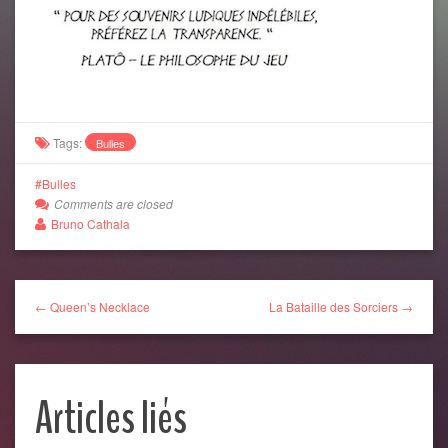
Tags:
Bulles
Bulles
Comments are closed
Bruno Cathala
← Queen’s Necklace
La Bataille des Sorciers →
Articles liés