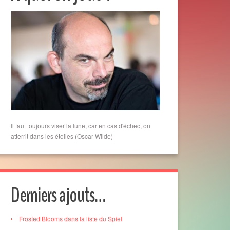
Il faut toujours viser la lune, car en cas d'échec, on
atterrit dans les étoiles (Oscar Wilde)
Derniers ajouts…
Frosted Blooms dans la liste du Spiel