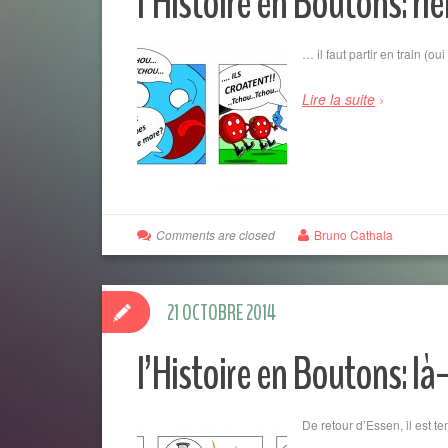
l’Histoire en Boutons: ri
… il faut partir en train (ou
Lire la suite
Comments are closed
Bruno Cathala
21 OCTOBRE 2014
l’Histoire en Boutons: là-
De retour d’Essen, il est 