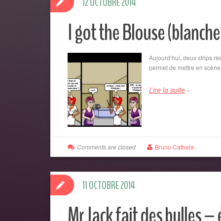
12 OCTOBRE 2014
I got the Blouse (blanche
Aujourd’hui, deux strips réa
permet de mettre en scène 
Lire la suite
Comments are closed
Bruno Cathala
11 OCTOBRE 2014
Mr Jack fait des bulles –