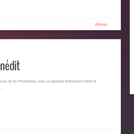
Bulles
Inédit
vel 42 en Photoshop, voici un épisode totalement inédit et
……