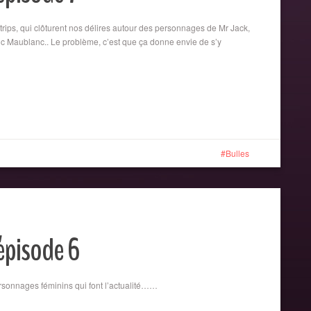
strips, qui clôturent nos délires autour des personnages de Mr Jack,
c Maublanc.. Le problème, c’est que ça donne envie de s’y
Bulles
 épisode 6
ersonnages féminins qui font l’actualité……