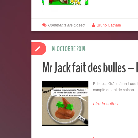
Comments are closed
Bruno Cathala
14 OCTOBRE 2014
Mr Jack fait des bulles – 
Et hop… Grâce à un Ludo le
complètement de saison
Lire la suite