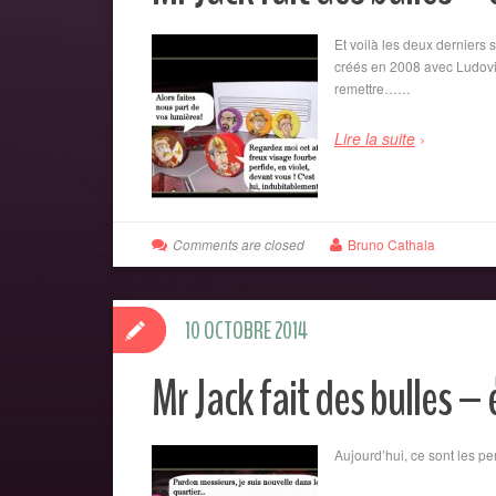
Et voilà les deux derniers 
créés en 2008 avec Ludovi
remettre……
Lire la suite
Comments are closed
Bruno Cathala
10 OCTOBRE 2014
Mr Jack fait des bulles –
Aujourd’hui, ce sont les p