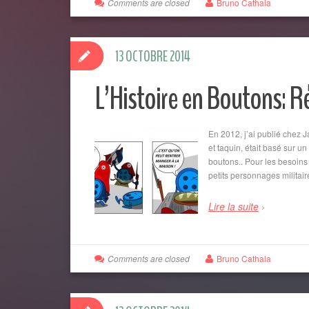
Comments are closed
Bruno Cathala
13 OCTOBRE 2014
L’Histoire en Boutons: R
En 2012, j’ai publié chez J
et taquin, était basé sur un
boutons.. Pour les besoins
petits personnages militai
Lire la suite
Comments are closed
Bruno Cathala