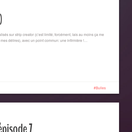
)
lisés sur strip creator (c’est limité, forcément, lais au moins ça me
mes délires), avec un point commun: une infirmière !…
Bulles
 épisode 7