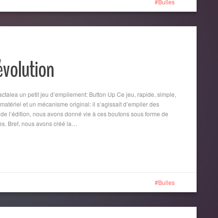
Bulles
évolution
actalea un petit jeu d’empilement: Button Up Ce jeu, rapide, simple,
 matériel et un mécanisme original: il s’agissait d’empiler des
 de l’édition, nous avons donné vie à ces boutons sous forme de
res. Bref, nous avons créé la…
Bulles