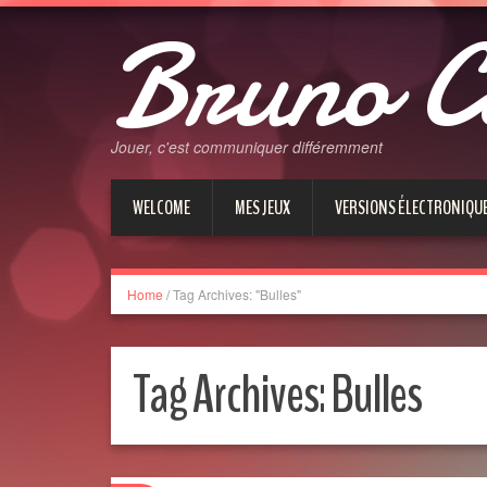
Bruno C
Jouer, c'est communiquer différemment
WELCOME
MES JEUX
VERSIONS ÉLECTRONIQU
Home
/
Tag Archives: "Bulles"
Tag Archives:
Bulles