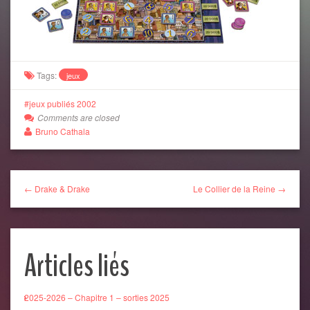
Tags:
jeux
jeux publiés 2002
Comments are closed
Bruno Cathala
← Drake & Drake
Le Collier de la Reine →
Articles liés
2025-2026 – Chapitre 1 – sorties 2025