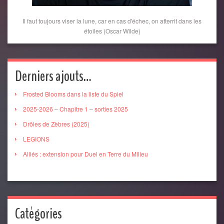
Il faut toujours viser la lune, car en cas d'échec, on atterrit dans les
étoiles (Oscar Wilde)
Derniers ajouts…
Frosted Blooms dans la liste du Spiel
2025-2026 – Chapitre 1 – sorties 2025
Drôles de Zèbres (2025)
LEGIONS
Alliés : extension pour Duel en Terre du Milieu
Catégories