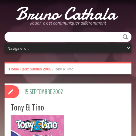
Bruno Cathala
Jouer, c'est communiquer différemment
Home
/
jeux publiés 2002
/
Tony & Tino
15 SEPTEMBRE 2002
Tony & Tino