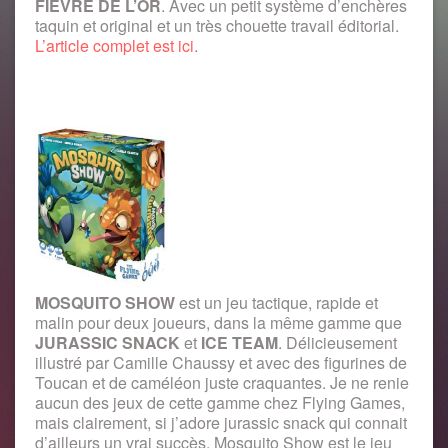
FIEVRE DE L’OR
. Avec un petit système d’enchères
taquin et original et un très chouette travail éditorial.
L’article complet est ici
.
MOSQUITO SHOW
est un jeu tactique, rapide et
malin pour deux joueurs, dans la même gamme que
JURASSIC SNACK
et
ICE TEAM
. Délicieusement
illustré par Camille Chaussy et avec des figurines de
Toucan et de caméléon juste craquantes. Je ne renie
aucun des jeux de cette gamme chez Flying Games,
mais clairement, si j’adore jurassic snack qui connait
d’ailleurs un vrai succès, Mosquito Show est le jeu