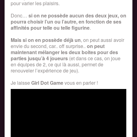
pour varier les plaisirs.
Donc…
si on ne possède aucun des deux jeux, on
pourra choisir l’un ou l’autre, en fonction de ses
affinités pour telle ou telle figurine
.
Mais si on en possède déjà un
, on peut aussi avoir
envie du second, car.. off surprise..
on peut
maintenant mélanger les deux boites pour des
parties jusqu’à 4 joueurs
(et dans ce cas, on joue
en équipes de 2, ce qui là aussi, permet de
renouveler l’expérience de jeu).
Je laisse
Girl Dot Game
vous en parler !