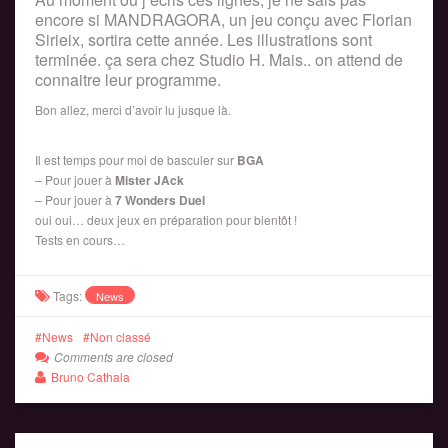
encore si MANDRAGORA, un jeu conçu avec Florian
Sirieix, sortira cette année. Les illustrations sont
terminée. ça sera chez Studio H. Mais.. on attend de
connaitre leur programme.
Bon allez, merci d’avoir lu jusque là.
Il est temps pour moi de basculer sur
BGA
– Pour jouer à
Mister JAck
– Pour jouer à
7 Wonders Duel
oui oui… deux jeux en préparation pour bientôt !
Tests en cours…
Tags:
News
News
Non classé
Comments are closed
Bruno Cathala