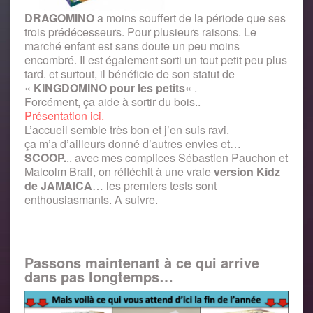
DRAGOMINO
a moins souffert de la période que ses
trois prédécesseurs. Pour plusieurs raisons. Le
marché enfant est sans doute un peu moins
encombré. Il est également sorti un tout petit peu plus
tard. et surtout, il bénéficie de son statut de
«
KINGDOMINO pour les petits
« .
Forcément, ça aide à sortir du bois..
Présentation ici.
L’accueil semble très bon et j’en suis ravi.
ça m’a d’ailleurs donné d’autres envies et…
SCOOP.
.. avec mes complices Sébastien Pauchon et
Malcolm Braff, on réfléchit à une vraie
version Kidz
de JAMAICA
… les premiers tests sont
enthousiasmants. A suivre.
Passons maintenant à ce qui arrive
dans pas longtemps…