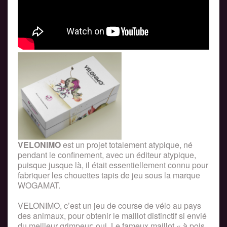
VELONIMO
est un projet totalement atypique, né
pendant le confinement, avec un éditeur atypique,
puisque jusque là, il était essentiellement connu pour
fabriquer les chouettes tapis de jeu sous la marque
WOGAMAT.
VELONIMO, c’est un jeu de course de vélo au pays
des animaux, pour obtenir le maillot distinctif si envié
du meilleur grimpeur: oui. Le fameux maillot « à pois