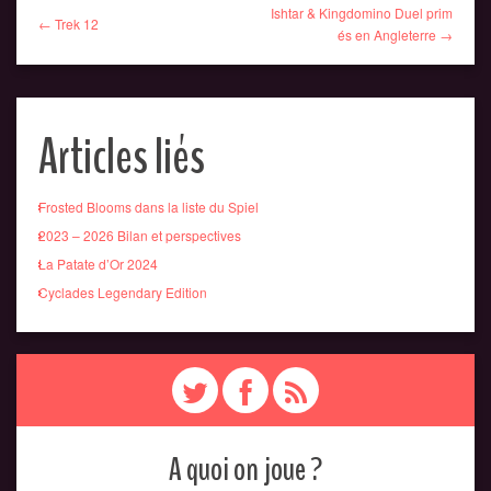
Ishtar & Kingdomino Duel prim
← Trek 12
és en Angleterre →
Articles liés
Frosted Blooms dans la liste du Spiel
2023 – 2026 Bilan et perspectives
La Patate d’Or 2024
Cyclades Legendary Edition
A quoi on joue ?