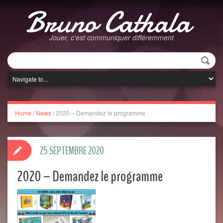
Bruno Cathala
Jouer, c'est communiquer différemment
Home
/
News
/
2020 – Demandez le programme
25 SEPTEMBRE 2020
2020 – Demandez le programme