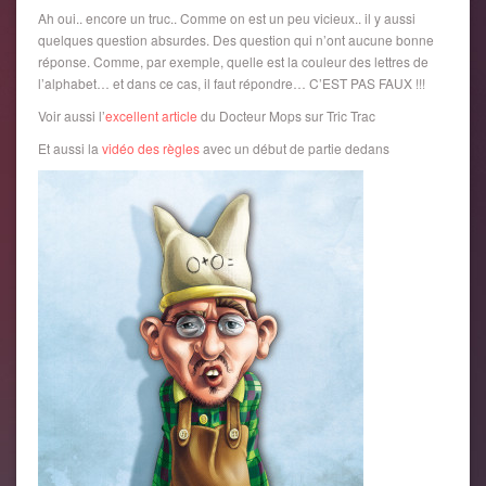
Ah oui.. encore un truc.. Comme on est un peu vicieux.. il y aussi
quelques question absurdes. Des question qui n’ont aucune bonne
réponse. Comme, par exemple, quelle est la couleur des lettres de
l’alphabet… et dans ce cas, il faut répondre… C’EST PAS FAUX !!!
Voir aussi l’
excellent article
du Docteur Mops sur Tric Trac
Et aussi la
vidéo des règles
avec un début de partie dedans