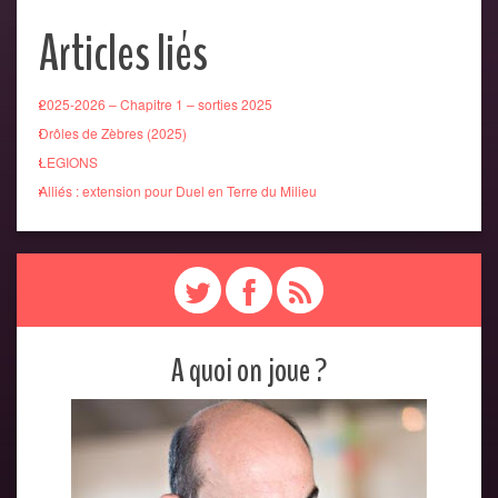
Articles liés
2025-2026 – Chapitre 1 – sorties 2025
Drôles de Zèbres (2025)
LEGIONS
Alliés : extension pour Duel en Terre du Milieu
A quoi on joue ?