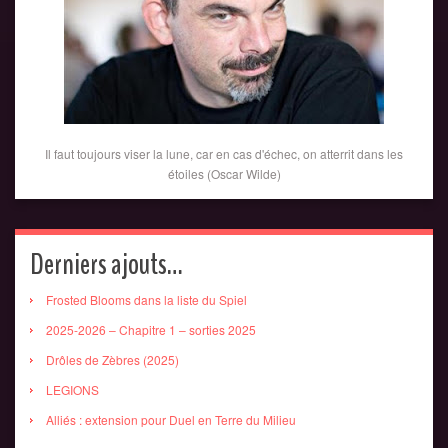
Il faut toujours viser la lune, car en cas d'échec, on atterrit dans les
étoiles (Oscar Wilde)
Derniers ajouts…
Frosted Blooms dans la liste du Spiel
2025-2026 – Chapitre 1 – sorties 2025
Drôles de Zèbres (2025)
LEGIONS
Alliés : extension pour Duel en Terre du Milieu