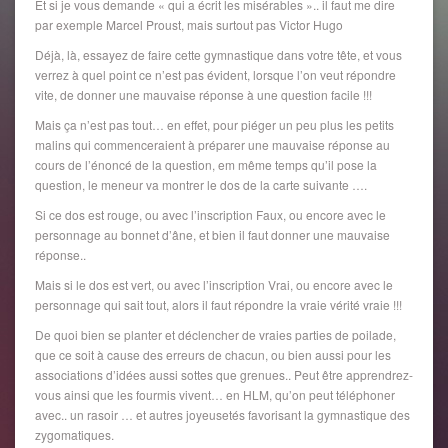
Et si je vous demande « qui a écrit les misérables ».. il faut me dire
par exemple Marcel Proust, mais surtout pas Victor Hugo
Déjà, là, essayez de faire cette gymnastique dans votre tête, et vous
verrez à quel point ce n’est pas évident, lorsque l’on veut répondre
vite, de donner une mauvaise réponse à une question facile !!!
Mais ça n’est pas tout… en effet, pour piéger un peu plus les petits
malins qui commenceraient à préparer une mauvaise réponse au
cours de l’énoncé de la question, em même temps qu’il pose la
question, le meneur va montrer le dos de la carte suivante ….
Si ce dos est rouge, ou avec l’inscription Faux, ou encore avec le
personnage au bonnet d’âne, et bien il faut donner une mauvaise
réponse..
Mais si le dos est vert, ou avec l’inscription Vrai, ou encore avec le
personnage qui sait tout, alors il faut répondre la vraie vérité vraie !!!
De quoi bien se planter et déclencher de vraies parties de poilade,
que ce soit à cause des erreurs de chacun, ou bien aussi pour les
associations d’idées aussi sottes que grenues.. Peut être apprendrez-
vous ainsi que les fourmis vivent… en HLM, qu’on peut téléphoner
avec.. un rasoir … et autres joyeusetés favorisant la gymnastique des
zygomatiques.