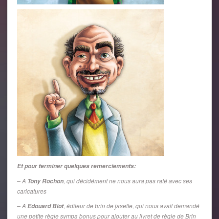
Et pour terminer quelques remerciements:
– A
, qui décidément ne nous aura pas raté avec ses
Tony Rochon
caricatures
– A
, éditeur de brin de jasette, qui nous avait demandé
Edouard Biot
une petite règle sympa bonus pour ajouter au livret de règle de Brin