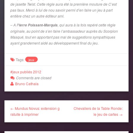
de jasette Twist. Cette règle aura été la première mouture de C’est
pas faux. Merci à lui de nou savoir permi d’en faire un jeu à part
entière chez un autre éditeur ami.
– A P
, qui aura à la fois repéré cette règle
ierre Poissant-Marquis
originale, au point de s’en faire l’ambassadeur auprès du Scorpion
Masqué, tout en apportant pas mal de suggestions sympathiques
ayant grandement aidé au développement final du jeu.
Tags:
jeux
jeux publiés 2012
Comments are closed
Bruno Cathala
← Mundus Novus: extension g
Chevaliers de la Table Ronde:
ratuite à imprimer
le jeu de cartes →