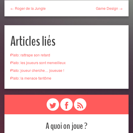
← Roger de la Jungle
Game Design →
Articles liés
Plato: rattrape son retard
Plato: les joueurs sont merveilleux
Plato: joueur cherche… joueuse !
Plato: la menace fantôme
A quoi on joue ?