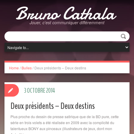
Bruno Cathala
Jouer, c'est communiquer différemment
Home
/
Bulles
/
Deux présidents – Deux destins
3 OCTOBRE 2014
Deux présidents – Deux destins
Plus proche du dessin de presse satirique que de la BD pure, cette
série en trois volets a été réalisée en 2009 avec la complicité du
talentueux BONY aux pinceaux (illustrateurs de jeux, dont mon