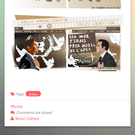
Tags:
Bulles
Bulles
Comments are closed
Bruno Cathala