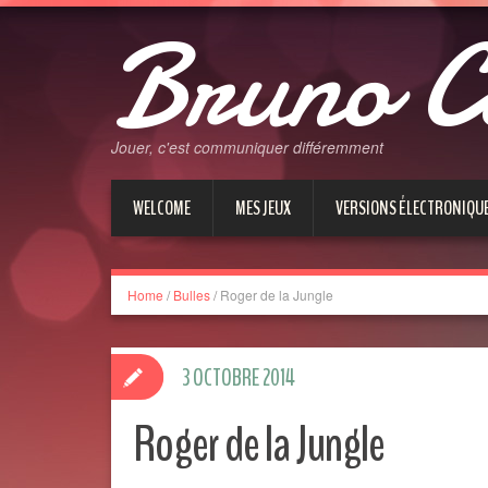
Bruno C
Jouer, c'est communiquer différemment
WELCOME
MES JEUX
VERSIONS ÉLECTRONIQU
Home
/
Bulles
/
Roger de la Jungle
3 OCTOBRE 2014
Roger de la Jungle