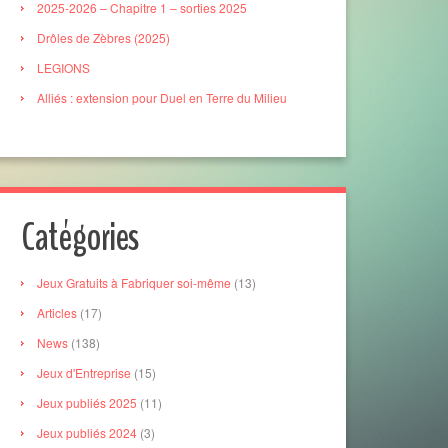
2025-2026 – Chapitre 1 – sorties 2025
Drôles de Zèbres (2025)
LEGIONS
Alliés : extension pour Duel en Terre du Milieu
Catégories
Jeux Gratuits à Fabriquer soi-même
(13)
Articles
(17)
News
(138)
Jeux d'Entreprise
(15)
Jeux publiés 2025
(11)
Jeux publiés 2024
(3)