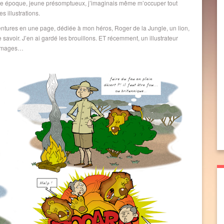
ette époque, jeune présomptueux, j’imaginais même m’occuper tout
s illustrations.
entures en une page, dédiée à mon héros, Roger de la Jungle, un lion,
savoir. J’en ai gardé les brouillons. ET récemment, un illustrateur
n images…