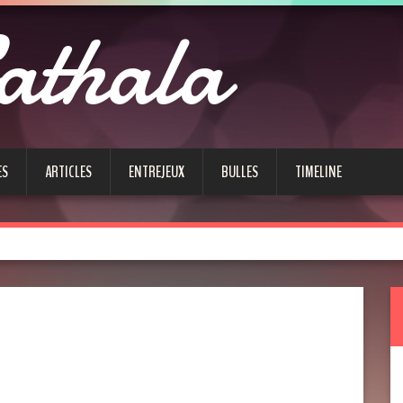
athala
ES
ARTICLES
ENTREJEUX
BULLES
TIMELINE