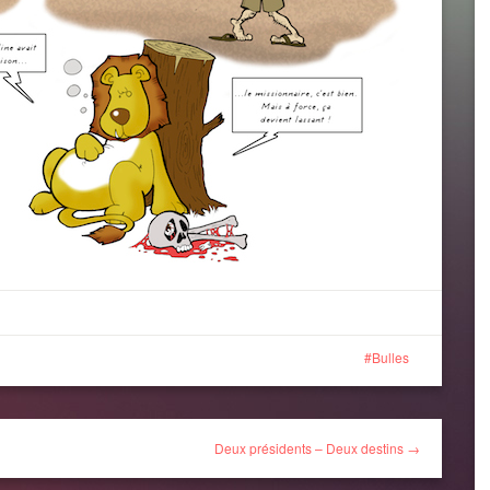
Bulles
Deux présidents – Deux destins →