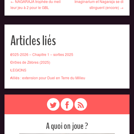
← NAGARAJA trophée du meil
Imaginarium et Nagaraja se di
leur jeu à 2 pour le GBL
stinguent (encore) →
Articles liés
2025-2026 – Chapitre 1 – sorties 2025
Drôles de Zèbres (2025)
LEGIONS
Alliés : extension pour Duel en Terre du Milieu
A quoi on joue ?