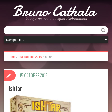
Bruno Cathala
Jouer, c'est communiquer différemment
Home
/
jeux publiés 2019
/
Ishtar
15 OCTOBRE 2019
Ishtar