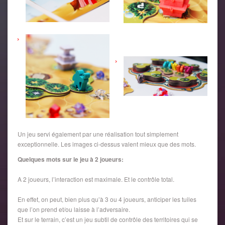
Un jeu servi également par une réalisation tout simplement
exceptionnelle. Les images ci-dessus valent mieux que des mots.
Quelques mots sur le jeu à 2 joueurs:
A 2 joueurs, l’interaction est maximale. Et le contrôle total.
En effet, on peut, bien plus qu’à 3 ou 4 joueurs, anticiper les tuiles
que l’on prend et/ou laisse à l’adversaire.
Et sur le terrain, c’est un jeu subtil de contrôle des territoires qui se