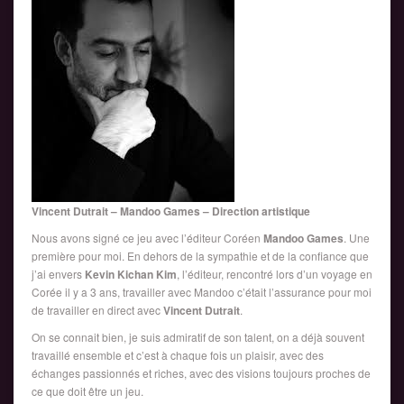
Vincent Dutrait – Mandoo Games – Direction artistique
Nous avons signé ce jeu avec l’éditeur Coréen
Mandoo Games
. Une
première pour moi. En dehors de la sympathie et de la confiance que
j’ai envers
Kevin Kichan Kim
, l’éditeur, rencontré lors d’un voyage en
Corée il y a 3 ans, travailler avec Mandoo c’était l’assurance pour moi
de travailler en direct avec
Vincent Dutrait
.
On se connait bien, je suis admiratif de son talent, on a déjà souvent
travaillé ensemble et c’est à chaque fois un plaisir, avec des
échanges passionnés et riches, avec des visions toujours proches de
ce que doit être un jeu.