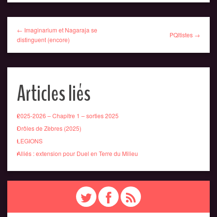
← Imaginarium et Nagaraja se
PQltistes →
distinguent (encore)
Articles liés
2025-2026 – Chapitre 1 – sorties 2025
Drôles de Zèbres (2025)
LEGIONS
Alliés : extension pour Duel en Terre du Milieu