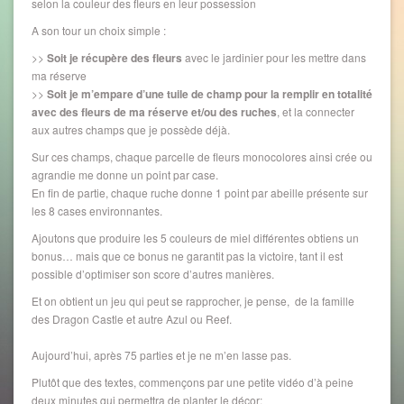
selon la couleur des fleurs en leur possession
A son tour un choix simple :
>>
Soit je récupère des fleurs
avec le jardinier pour les mettre dans
ma réserve
>>
Soit je m’empare d’une tuile de champ pour la remplir en totalité
avec des fleurs de ma réserve et/ou des ruches
, et la connecter
aux autres champs que je possède déjà.
Sur ces champs, chaque parcelle de fleurs monocolores ainsi crée ou
agrandie me donne un point par case.
En fin de partie, chaque ruche donne 1 point par abeille présente sur
les 8 cases environnantes.
Ajoutons que produire les 5 couleurs de miel différentes obtiens un
bonus… mais que ce bonus ne garantit pas la victoire, tant il est
possible d’optimiser son score d’autres manières.
Et on obtient un jeu qui peut se rapprocher, je pense, de la famille
des Dragon Castle et autre Azul ou Reef.
Aujourd’hui, après 75 parties et je ne m’en lasse pas.
Plutôt que des textes, commençons par une petite vidéo d’à peine
deux minutes qui permettra de planter le décor: