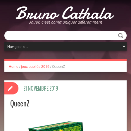
Bruno Cathala
Jouer, c'est communiquer différemment
Home
/
jeux publiés 2019
/
QueenZ
21 NOVEMBRE 2019
QueenZ