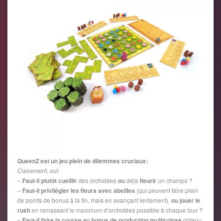
QueenZ est un jeu plein de dilemmes cruciaux:
Clairement, oui:
–
Faut-il plutôt cueillir
des orchidées
ou
déjà
fleurir
un champs ?
–
Faut-il privilégier les fleurs avec abeilles
(qui peuvent faire plein
de points de bonus à la fin, mais en avançant lentement),
ou jouer le
rush
en ramassant le maximum d’orchidées possible à chaque tour ?
–
Faut-il faire la course au bonus de production multicolore
obtenu