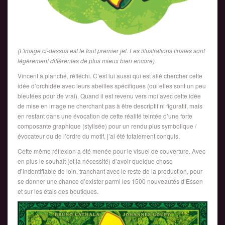
(L’image ci-dessus est le tout premier jet. Les illustrations finales sont
légèrement différentes de plus mieux bien encore)
Vincent à planché, réfléchi. C’est lui aussi qui est allé chercher cette
idée d’orchidée avec leurs abeilles spécifiques (oui elles sont un peu
bleutées pour de vrai). Quand il est revenu vers moi avec cette idée
de mise en image ne cherchant pas à être descriptif ni figuratif, mais
en restant dans une évocation de cette réalité teintée d’une forte
composante graphique (stylisée) pour un rendu plus symbolique /
évocateur ou de l’ordre du motif, j’ai été totalement conquis.
Cette même réflexion a été menée pour le visuel de couverture. Avec
en plus le souhait (et la nécessité) d’avoir quelque chose
d’indentifiable de loin, tranchant avec le reste de la production, pour
se donner une chance d’exister parmi les 1500 nouveautés d’Essen
et sur les étals des boutiques.