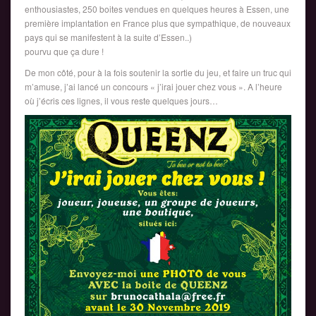
enthousiastes, 250 boites vendues en quelques heures à Essen, une
première implantation en France plus que sympathique, de nouveaux
pays qui se manifestent à la suite d’Essen..)
pourvu que ça dure !
De mon côté, pour à la fois soutenir la sortie du jeu, et faire un truc qui
m’amuse, j’ai lancé un concours « j’irai jouer chez vous ». A l’heure
où j’écris ces lignes, il vous reste quelques jours…