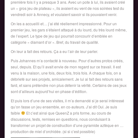
première fois il y a presque 3 ans. Avec un pote à lui, ils avaient créé
un « gros jeu de plateau », ils avaient eu vent de nos soirées test du
vendredi soir à Annecy, et voulaient savoir si ils pouvaient venir.
On les a accueilli et… j’ai été réellement impressionné. Pour un
premier jeu, les gars s’étaient attaqué à du lourd, du très lourd même,
de l’expert. Le type de jeu qui pourrait concourir d’emblée en
catégorie « diamant d’or ». Bref, du travail de qualité.
On leur a fait des retours. Ça a eu l’air de leur parler.
Puis Johannes m’a contacté à nouveau. Pour d’autres protos créés,
seul, depuis. Et qu’il avait envie de mon regard sur ce travail. Il est
venu à la maison, une fois, deux fois, trois fois. A chaque fois, on a
débriefé sur ses projets, amicalement. Je lui ai fait des retours sans
fard, et sans prétendre non plus détenir la vérité. Certains de ces jeux
sont d’ailleurs aujourd’hui en phase d’édition.
Et puis lors d’une de ses visites, il m’a demandé si je serai intéressé
qu’on fasse un jeu ensemble, en co-auteurs. J’ai dit Oui. Je suis
faible
Et c’est ainsi que QueenZ a pris forme, au cours de
discussions, tests, remises en questions, nous conduisant à
transformer un projet de construction d’une pyramide aztèque en …
production de miel d’orchidée. (si si c’est possible)