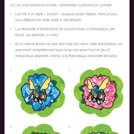
Là, on avait plusieurs envies / nécessités à prendre en compte:
L’envie d’un style « Dutrait » toujours aussi classe, mais un peu
plus différent de cette patte si identifiable
La nécessité d’illustrations en raccord avec la thématique (les
fleurs, les abeilles, le miel)
Et en même temps ne pas aller trop loin dans cette thématique, en
assumant complètement que ce jeu est avant tout un jeu à
mécanique abstraite, même si la thématique associée fait sens