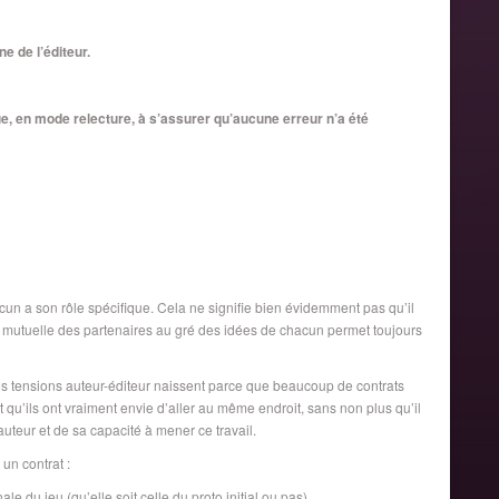
e de l’éditeur.
bue, en mode relecture, à s’assurer qu’aucune erreur n’a été
acun a son rôle spécifique. Cela ne signifie bien évidemment pas qu’il
e mutuelle des partenaires au gré des idées de chacun permet toujours
des tensions auteur-éditeur naissent parce que beaucoup de contrats
t qu’ils ont vraiment envie d’aller au même endroit, sans non plus qu’il
’auteur et de sa capacité à mener ce travail.
un contrat :
le du jeu (qu’elle soit celle du proto initial ou pas)