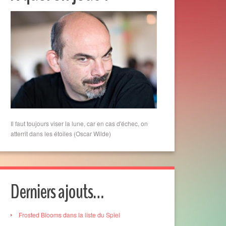
Il faut toujours viser la lune, car en cas d'échec, on
atterrit dans les étoiles (Oscar Wilde)
Derniers ajouts…
Frosted Blooms dans la liste du Spiel