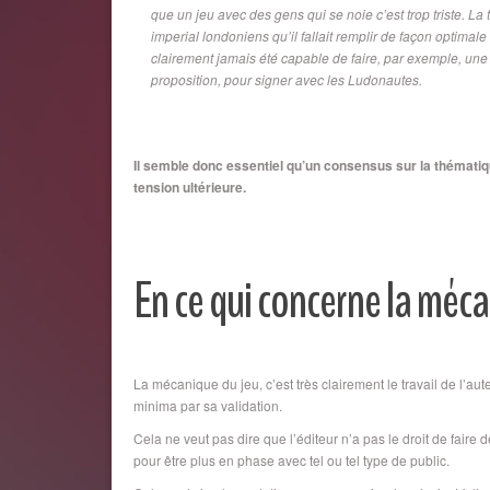
que un jeu avec des gens qui se noie c’est trop triste. La 
imperial londoniens qu’il fallait remplir de façon optimale a
clairement jamais été capable de faire, par exemple, une 
proposition, pour signer avec les Ludonautes.
Il semble donc essentiel qu’un consensus sur la thématiqu
tension ultérieure.
En ce qui concerne la mécan
La mécanique du jeu, c’est très clairement le travail de l’au
minima par sa validation.
Cela ne veut pas dire que l’éditeur n’a pas le droit de faire 
pour être plus en phase avec tel ou tel type de public.