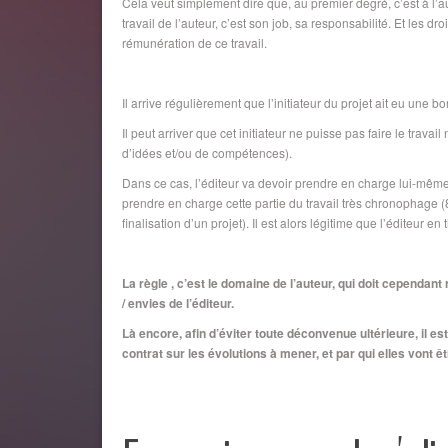
Cela veut simplement dire que, au premier degré, c’est à l’au
travail de l’auteur, c’est son job, sa responsabilité. Et les 
rémunération de ce travail.
Il arrive régulièrement que l’initiateur du projet ait eu un
Il peut arriver que cet initiateur ne puisse pas faire le trava
d’idées et/ou de compétences).
Dans ce cas, l’éditeur va devoir prendre en charge lui-mêm
prendre en charge cette partie du travail très chronophage
finalisation d’un projet). Il est alors légitime que l’éditeur 
La règle , c’est le domaine de l’auteur, qui doit cependan
/ envies de l’éditeur.
Là encore, afin d’éviter toute déconvenue ultérieure, il e
contrat sur les évolutions à mener, et par qui elles vont 