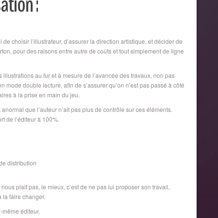
ation :
de choisir l’illustrateur, d’assurer la direction artistique, et décider de
arton, pour des raisons entre autre de coûts et tout simplement de ligne
les illustrations au fur et à mesure de l’avancée des travaux, non pas
n mode double lecture, afin de s’assurer qu’on n’est pas passé à côté
ires à la prise en main du jeu.
nt anormal que l’auteur n’ait pas plus de contrôle sur ces éléments.
ort de l’éditeur à 100%.
de distribution
nous plait pas, le mieux, c’est de ne pas lui proposer son travail,
 la faire changer.
soi-même éditeur.