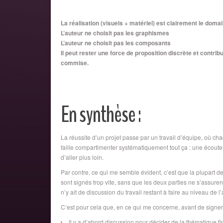
La réalisation (visuels + matériel) est clairement le domain
L’auteur ne choisit pas les graphismes
L’auteur ne choisit pas les composants
Il peut rester une force de proposition discrète et contri
commise.
En synthèse :
La réussite d’un projet passe par un travail d’équipe, où ch
faille compartimenter systématiquement tout ça : une écout
d’aller plus loin.
Par contre, ce qui me semble évident, c’est que la plupart 
sont signés trop vite, sans que les deux parties ne s’assuren
n’y ait de discussion du travail restant à faire au niveau de l
C’est pour cela que, en ce qui me concerne, avant de signer 
Il y a d’abord discussion pour décider de la thématique fina