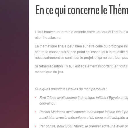
En ce qui concerne le Thèm
Il faut trouver un terrain d’entente entre l’auteur et l’édite
et enthousiasme.
La thématique finale peut bien sûr être celle du prototype init
contre le consensus sur ce point est essentiel à la réussite du
nécessairement se sentir sur le projet, et ça ne sera bon po
Si rethématisation il y a, il est également important (en tout
mécanique du jeu.
Quelques anecdotes issues de mon parcours :
Five Tribes avait comme thématique initiale l’Egypte an
convaincu
Pocket Madness avait comme thématique initiale les 7 péc
aussi bien avec la mécanique et du coup a été adoptée av
Par contre, pour SOS Titanic, le premier éditeur à avoir p