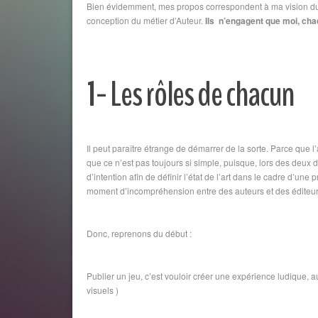
Bien évidemment, mes propos correspondent à ma vision du 
conception du métier d’Auteur.
Ils n’engagent que moi, cha
1- Les rôles de chacun
Il peut paraître étrange de démarrer de la sorte. Parce que l’aut
que ce n’est pas toujours si simple, puisque, lors des deux
d’intention afin de définir l’état de l’art dans le cadre d’u
moment d’incompréhension entre des auteurs et des éditeur
Donc, reprenons du début :
Publier un jeu, c’est vouloir créer une expérience ludique
visuels )