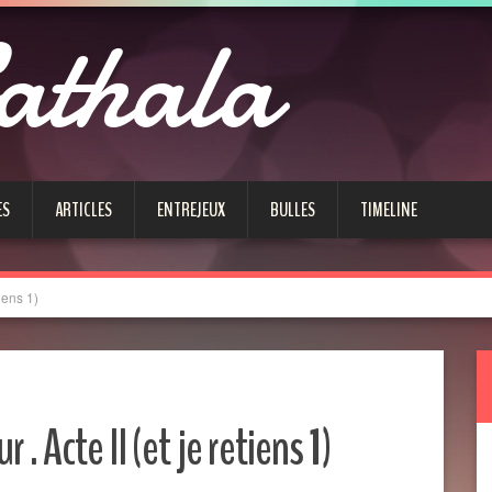
athala
ES
ARTICLES
ENTREJEUX
BULLES
TIMELINE
tiens 1)
. Acte II (et je retiens 1)