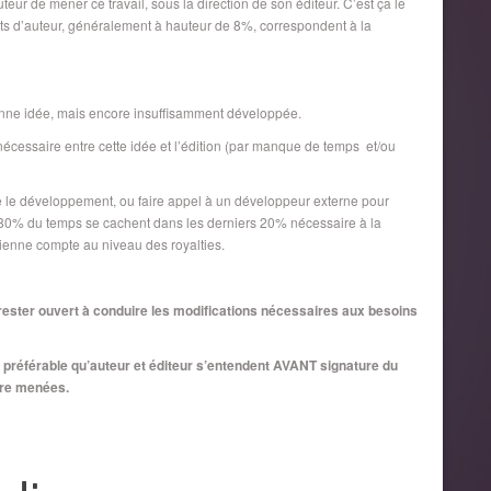
teur de mener ce travail, sous la direction de son éditeur. C’est ça le
droits d’auteur, généralement à hauteur de 8%, correspondent à la
e bonne idée, mais encore insuffisamment développée.
il nécessaire entre cette idée et l’édition (par manque de temps et/ou
e le développement, ou faire appel à un développeur externe pour
 (80% du temps se cachent dans les derniers 20% nécessaire à la
en tienne compte au niveau des royalties.
t rester ouvert à conduire les modifications nécessaires aux besoins
st préférable qu’auteur et éditeur s’entendent AVANT signature du
être menées.