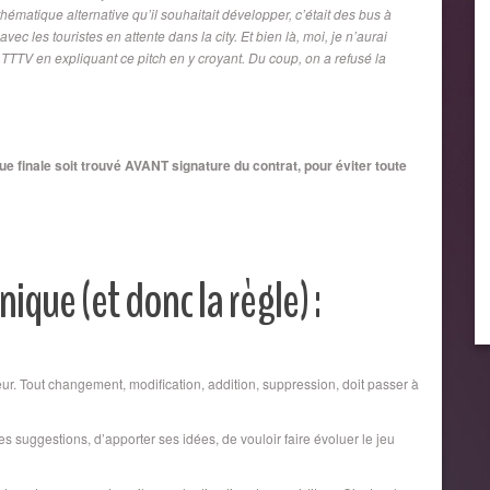
thématique alternative qu’il souhaitait développer, c’était des bus à
vec les touristes en attente dans la city. Et bien là, moi, je n’aurai
TTTV en expliquant ce pitch en y croyant. Du coup, on a refusé la
e finale soit trouvé AVANT signature du contrat, pour éviter toute
ique (et donc la règle) :
teur. Tout changement, modification, addition, suppression, doit passer à
des suggestions, d’apporter ses idées, de vouloir faire évoluer le jeu