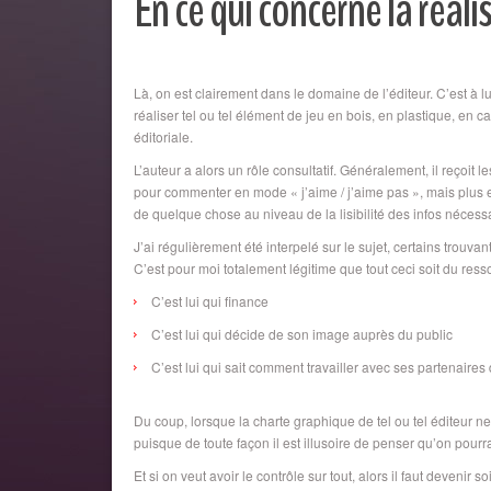
En ce qui concerne la réalis
Là, on est clairement dans le domaine de l’éditeur. C’est à lui 
réaliser tel ou tel élément de jeu en bois, en plastique, en c
éditoriale.
L’auteur a alors un rôle consultatif. Généralement, il reçoit 
pour commenter en mode « j’aime / j’aime pas », mais plus e
de quelque chose au niveau de la lisibilité des infos nécessa
J’ai régulièrement été interpelé sur le sujet, certains trouva
C’est pour moi totalement légitime que tout ceci soit du ress
C’est lui qui finance
C’est lui qui décide de son image auprès du public
C’est lui qui sait comment travailler avec ses partenaires 
Du coup, lorsque la charte graphique de tel ou tel éditeur ne 
puisque de toute façon il est illusoire de penser qu’on pourra
Et si on veut avoir le contrôle sur tout, alors il faut devenir 