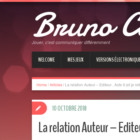
Bruno C
Jouer, c'est communiquer différemment
WELCOME
MES JEUX
VERSIONS ÉLECTRONIQU
Home
/
Articles
/
La relation Auteur – Editeur . Acte II (et je re
10 OCTOBRE 2018
La relation Auteur – Editeur 