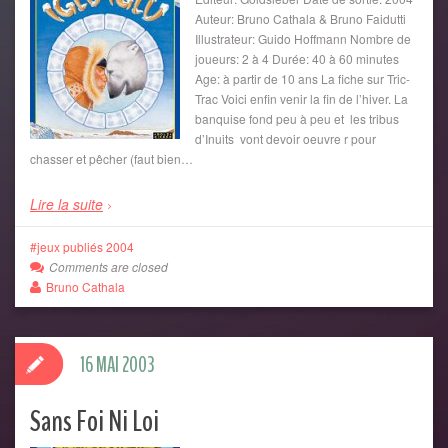
Auteur: Bruno Cathala & Bruno Faidutti
Illustrateur: Guido Hoffmann Nombre de
joueurs: 2 à 4 Durée: 40 à 60 minutes
Age: à partir de 10 ans La fiche sur Tric-
Trac Voici enfin venir la fin de l’hiver. La
banquise fond peu à peu et les tribus
d’Inuits vont devoir oeuvre r pour
chasser et pêcher (faut bien…
Lire la suite
jeux publiés 2004
Comments are closed
Bruno Cathala
16 MAI 2003
Sans Foi Ni Loi