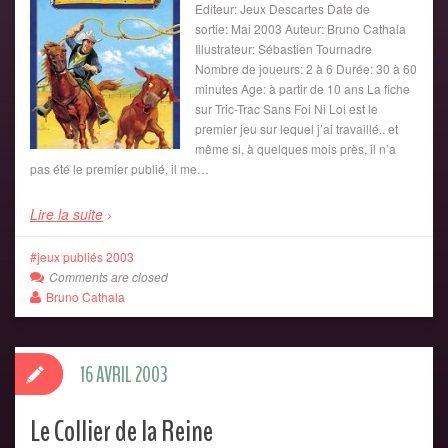
Editeur: Jeux Descartes Date de
sortie: Mai 2003 Auteur: Bruno Cathala
Illustrateur: Sébastien Tournadre
Nombre de joueurs: 2 à 6 Durée: 30 à 60
minutes Age: à partir de 10 ans La fiche
sur Tric-Trac Sans Foi Ni Loi est le
premier jeu sur lequel j’ai travaillé.. et
même si, à quelques mois près, il n’a
pas été le premier publié, il me…
Lire la suite
jeux publiés 2003
Comments are closed
Bruno Cathala
16 AVRIL 2003
Le Collier de la Reine