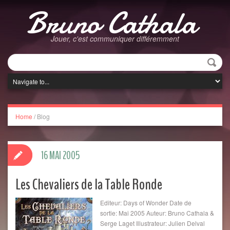
Bruno Cathala
Jouer, c'est communiquer différemment
Home
/
Blog
16 MAI 2005
Les Chevaliers de la Table Ronde
Editeur: Days of Wonder Date de
sortie: Mai 2005 Auteur: Bruno Cathala &
Serge Laget Illustrateur: Julien Delval