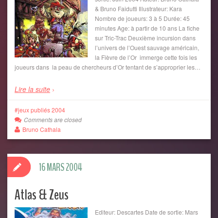
& Bruno Faidutti Illustrateur: Kara
Nombre de joueurs: 3 à 5 Durée: 45
minutes Age: à partir de 10 ans La fiche
sur Tric-Trac Deuxième incursion dans
l’univers de l’Ouest sauvage américain,
la Fièvre de l’Or immerge cette fois les
joueurs dans la peau de chercheurs d’Or tentant de s’approprier les…
Lire la suite
jeux publiés 2004
Comments are closed
Bruno Cathala
16 MARS 2004
Atlas & Zeus
Editeur: Descartes Date de sortie: Mars