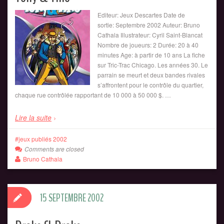
Editeur: Jeux Descartes Date de
sortie: Septembre 2002 Auteur: Bruno
Cathala Illustrateur: Cyril Saint-Blancat
Nombre de joueurs: 2 Durée: 20 à 40
minutes Age: à partir de 10 ans La fiche
sur Tric-Trac Chicago. Les années 30. Le
parrain se meurt et deux bandes rivales
s’affrontent pour le contrôle du quartier,
chaque rue contrôlée rapportant de 10 000 à 50 000 $. …
Lire la suite
jeux publiés 2002
Comments are closed
Bruno Cathala
15 SEPTEMBRE 2002