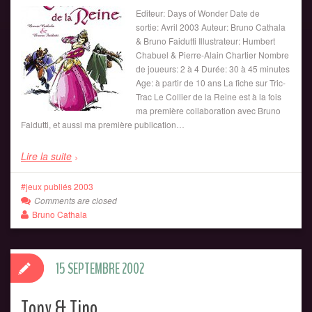
Editeur: Days of Wonder Date de
sortie: Avril 2003 Auteur: Bruno Cathala
& Bruno Faidutti Illustrateur: Humbert
Chabuel & Pierre-Alain Chartier Nombre
de joueurs: 2 à 4 Durée: 30 à 45 minutes
Age: à partir de 10 ans La fiche sur Tric-
Trac Le Collier de la Reine est à la fois
ma première collaboration avec Bruno
Faidutti, et aussi ma première publication…
Lire la suite
jeux publiés 2003
Comments are closed
Bruno Cathala
15 SEPTEMBRE 2002
Tony & Tino