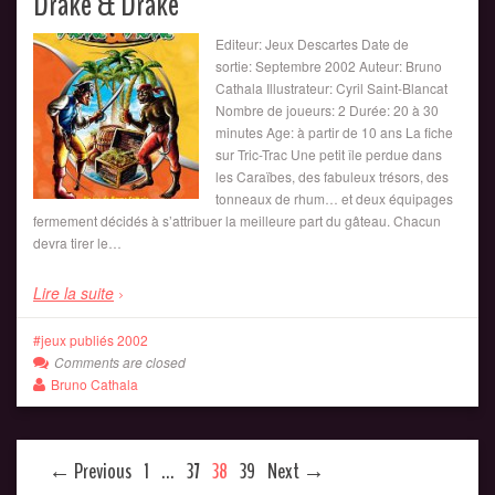
Drake & Drake
Editeur: Jeux Descartes Date de
sortie: Septembre 2002 Auteur: Bruno
Cathala Illustrateur: Cyril Saint-Blancat
Nombre de joueurs: 2 Durée: 20 à 30
minutes Age: à partir de 10 ans La fiche
sur Tric-Trac Une petit île perdue dans
les Caraïbes, des fabuleux trésors, des
tonneaux de rhum… et deux équipages
fermement décidés à s’attribuer la meilleure part du gâteau. Chacun
devra tirer le…
Lire la suite
jeux publiés 2002
Comments are closed
Bruno Cathala
← Previous
1
…
37
38
39
Next →