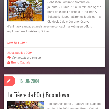
Sébastien Lamirand Nombre de
joueurs: 2 Durée: 15 à 30 minutes Age: à
partir de 9 ans La fiche sur Tric-Trac Au
Bokoubikini, pour attirer les touristes, il a
été décidé de créer une réserve
d’animaux sauvages, mais avec un concept marketing en béton:
expliquer aux touristes qu’ici les…
Lire la suite
jeux publiés 2004
Comments are closed
Bruno Cathala
16 JUIN 2004
La Fièvre de l’Or / Boomtown
Editeur: Asmodee / Face2Face Date de
sortie: Juin 2004 Auteur: Bruno Cathala